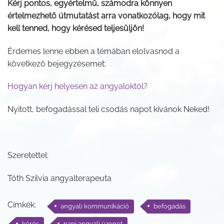
Kérj pontos, egyértelmű, számodra könnyen
értelmezhető útmutatást arra vonatkozólag, hogy mit
kell tenned, hogy kérésed teljesüljön!
Érdemes lenne ebben a témában elolvasnod a
következő bejegyzésemet:
Hogyan kérj helyesen az angyaloktól?
Nyitott, befogadással teli csodás napot kívánok Neked!
Szeretettel:
Tóth Szilvia angyalterapeuta
Címkék:
angyali kommunikáció
befogadás
kérés
napi angyali üzenet