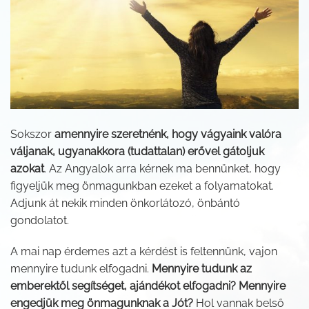
Sokszor
amennyire szeretnénk, hogy vágyaink valóra
váljanak, ugyanakkora (tudattalan) erővel gátoljuk
azokat
. Az Angyalok arra kérnek ma bennünket, hogy
figyeljük meg önmagunkban ezeket a folyamatokat.
Adjunk át nekik minden önkorlátozó, önbántó
gondolatot.
A mai nap érdemes azt a kérdést is feltennünk, vajon
mennyire tudunk elfogadni.
Mennyire tudunk az
emberektől segítséget, ajándékot elfogadni? Mennyire
engedjük meg önmagunknak a Jót?
Hol vannak belső