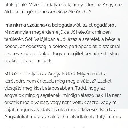
blokkjaink? Mivel akadályozzuk, hogy Isten, az Angyalok
áldásai megérkezhessenek az életünkbe?
Imáink ma szóljanak a befogadásról, az elfogadásról.
Mindannyian megérdemeljük a Jót életünk minden
területén. Sőt! Valójában a Jó, azaz a szeretet, a béke, a
bőség, az egészség, a boldog párkapcsolat, a szakmai
sikerek, születésünktől fogva megillet bennünket. Isten
csakis Jót akar nekünk.
Mit kértél utoljára az Angyaloktól? Milyen imádra,
kérésedre nem érkezett még meg a válasz? Ezeket
vizsgáld meg kicsit alaposabban. Tudd, hogy az
angyalok mindig segítenek, mindig válaszolnak. Ha nem
érkezik meg a válasz, vagy nem vettük észre, vagy mi,
saját magunk akadályozzuk a megérkezését. Kérd az
Angyalokat mutassanak rá, hol akadtak el a folyamatok.