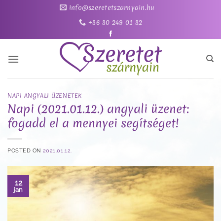
Skip
info@szeretetszarnyain.hu
to
+36 30 249 01 32
content
NAPI ANGYALI ÜZENETEK
Napi (2021.01.12.) angyali üzenet:
fogadd el a mennyei segítséget!
POSTED ON
2021.01.12.
12
jan