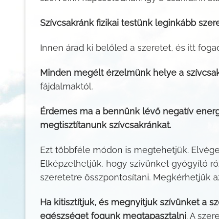
Szívcsakránk fizikai testünk leginkább szer
Innen árad ki belőled a szeretet, és itt fo
Minden megélt érzelmünk helye a szívcsa
fájdalmaktól.
Érdemes ma a bennünk lévő negatív energiá
megtisztítanunk szívcsakránkat.
Ezt többféle módon is megtehetjük. Elvége
Elképzelhetjük, hogy szívünket gyógyító róz
szeretetre összpontosítani. Megkérhetjük a
Ha kitisztítjuk, és megnyitjuk szívünket a 
egészséget fogunk megtapasztalni
. A sze