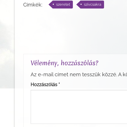
Címkék:
szeretet
szívcsakra
Vélemény, hozzászólás?
Az e-mail címet nem tesszük közzé.
A k
Hozzászólás
*