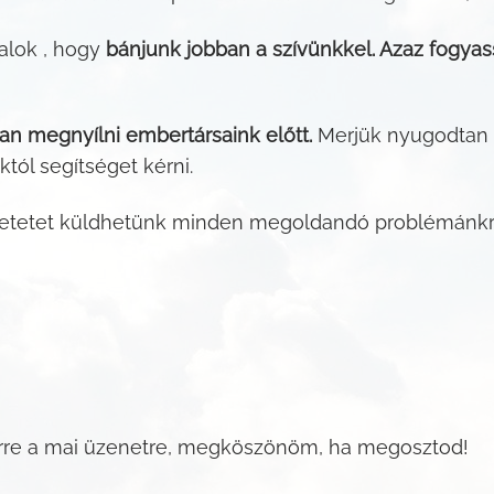
alok , hogy
bánjunk jobban a szívünkkel. Azaz fogya
an megnyílni embertársaink előtt.
Merjük nyugodtan 
tól segítséget kérni.
etetet küldhetünk minden megoldandó problémánkra
erre a mai üzenetre, megköszönöm, ha megosztod!