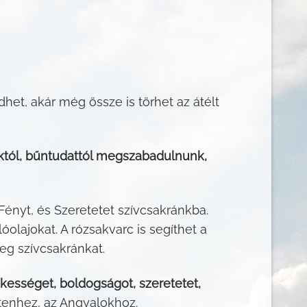
het, akár még össze is törhet az átélt
októl, bűntudattól megszabadulnunk,
ényt, és Szeretetet szívcsakránkba.
olajokat. A rózsakvarc is segíthet a
eg szívcsakránkat.
ékességet, boldogságot, szeretetet,
stenhez, az Angyalokhoz.