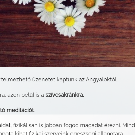
értelmezhető üzenetet kaptunk az Angyaloktól.
a, azon belül is a
szívcsakránkra.
ító meditációt
.
áidat, fizikálisan is jobban fogod magadat érezni. Mi
pota kihat fizikai szerveink egészségi állapotára.