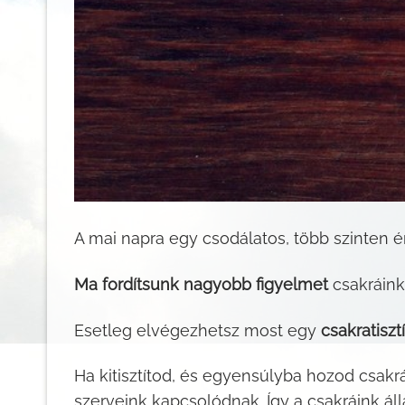
A mai napra egy csodálatos, több szinten 
Ma fordítsunk nagyobb figyelmet
csakráinkr
Esetleg elvégezhetsz most egy
csakratiszt
Ha kitisztítod, és egyensúlyba hozod csakr
szerveink kapcsolódnak. Így a csakráink álla