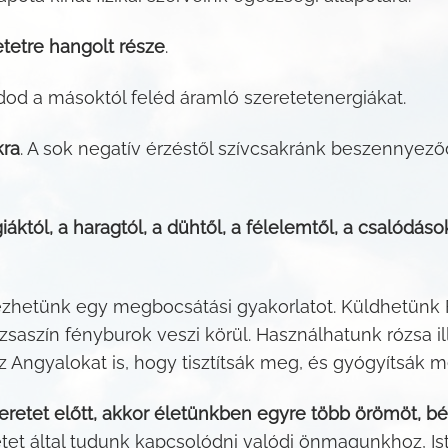
etetre hangolt része
.
gadod a másoktól feléd áramló szeretetenergiákat.
kra
. A sok negatív érzéstől szívcsakránk beszennyeződ
któl, a haragtól, a dühtől, a félelemtől, a csalódás
zhetünk egy megbocsátási gyakorlatot. Küldhetünk F
saszín fényburok veszi körül. Használhatunk rózsa illó
z Angyalokat is, hogy tisztítsák meg, és gyógyítsák m
szeretet előtt, akkor életünkben egyre több örömöt, b
retet által tudunk kapcsolódni valódi önmagunkhoz, I