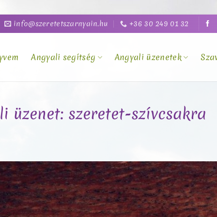
info@szeretetszarnyain.hu
+36 30 249 01 32
yvem
Angyali segítség
Angyali üzenetek
Sza
li üzenet: szeretet-szívcsakra