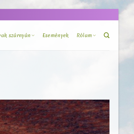
vak szárnyán
Események
Rólam