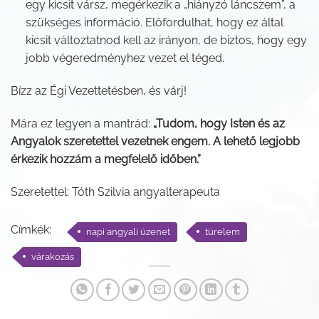
egy kicsit vársz, megérkezik a „hiányzó láncszem”, a
szükséges információ. Előfordulhat, hogy ez által
kicsit változtatnod kell az irányon, de biztos, hogy egy
jobb végeredményhez vezet el téged.
Bízz az Égi Vezettetésben, és várj!
Mára ez legyen a mantrád:
„Tudom, hogy Isten és az
Angyalok szeretettel vezetnek engem. A lehető legjobb
érkezik hozzám a megfelelő időben.”
Szeretettel: Tóth Szilvia angyalterapeuta
Címkék:
napi angyali üzenet
türelem
várakozás