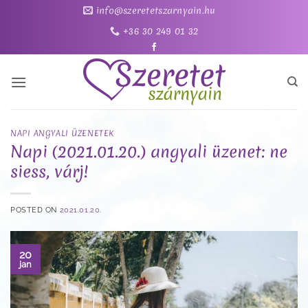
Skip
info@szeretetszarnyain.hu
to
+36 30 249 01 32
content
NAPI ANGYALI ÜZENETEK
Napi (2021.01.20.) angyali üzenet: ne
siess, várj!
POSTED ON
2021.01.20.
20
jan