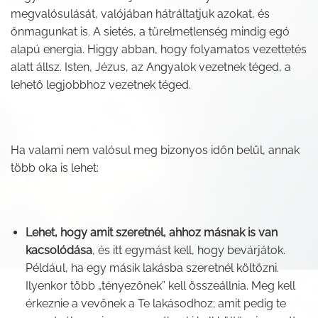
megvalósulását, valójában hátráltatjuk azokat, és
önmagunkat is. A sietés, a türelmetlenség mindig egó
alapú energia. Higgy abban, hogy folyamatos vezettetés
alatt állsz. Isten, Jézus, az Angyalok vezetnek téged, a
lehető legjobbhoz vezetnek téged.
Ha valami nem valósul meg bizonyos időn belül, annak
több oka is lehet:
Lehet, hogy amit szeretnél, ahhoz másnak is van
kacsolódása
, és itt egymást kell, hogy bevárjátok.
Például, ha egy másik lakásba szeretnél költözni.
Ilyenkor több „tényezőnek” kell összeállnia. Meg kell
érkeznie a vevőnek a Te lakásodhoz; amit pedig te