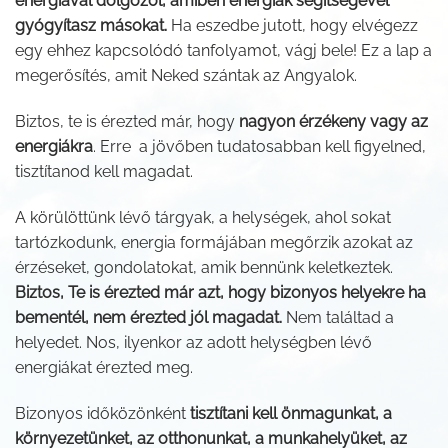
energiával dolgozol, amiben energiák segítségével
gyógyítasz másokat.
Ha eszedbe jutott, hogy elvégezz
egy ehhez kapcsolódó tanfolyamot, vágj bele! Ez a lap a
megerősítés, amit Neked szántak az Angyalok.
Biztos, te is érezted már, hogy
nagyon érzékeny vagy az
energiákra
. Erre a jövőben tudatosabban kell figyelned,
tisztítanod kell magadat.
A körülöttünk lévő tárgyak, a helységek, ahol sokat
tartózkodunk, energia formájában megőrzik azokat az
érzéseket, gondolatokat, amik bennünk keletkeztek.
Biztos, Te is érezted már azt, hogy bizonyos helyekre ha
bementél, nem érezted jól magadat.
Nem találtad a
helyedet. Nos, ilyenkor az adott helységben lévő
energiákat érezted meg.
Bizonyos időközönként
tisztítani kell önmagunkat, a
környezetünket, az otthonunkat, a munkahelyüket, az