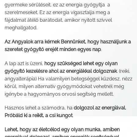
gyermeke sérüléseit, ez az energia gyógyítja a
szerelmeseket. Ez az energia vigasztalja meg a
fájdalmat átélő barátodat, amikor nyitott szívvel
meghallgatod.
Az Angyalok arra kérnek Bennünket, hogy használjunk a
szeretet gyógyító erejét minden egyes nap
.
A lap azt is üzeni,
hogy szükséged lehet egy olyan
gyógyító kezelésre ahol az energiákkal dolgoznak
. (reiki,
angyalterápia) Ha valamilyen betegséggel küzdesz, nézz
körül, milyen alternatív gyógymódokat vehetnél még
igénybe a hagyományos orvosi segítség mellett.
Hasznos lehet a számodra, ha
dolgozol az energiával.
Próbáld ki a reikit, a csi kungot
.
Lehet, hogy az életcélod egy olyan munka, amiben