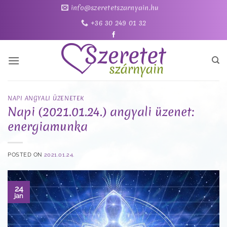
Skip
info@szeretetszarnyain.hu
to
+36 30 249 01 32
content
NAPI ANGYALI ÜZENETEK
Napi (2021.01.24.) angyali üzenet:
energiamunka
POSTED ON
2021.01.24.
24
jan