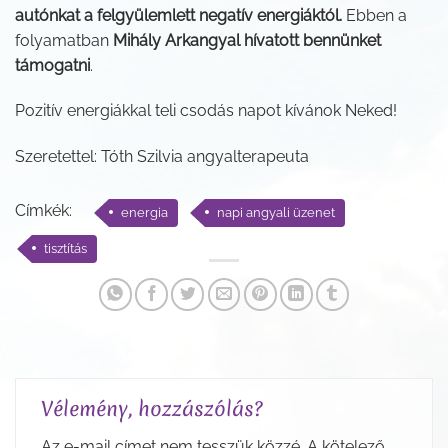
autónkat a felgyülemlett negatív energiáktól.
Ebben a
folyamatban
Mihály Arkangyal hívatott bennünket
támogatni
.
Pozitív energiákkal teli csodás napot kívánok Neked!
Szeretettel: Tóth Szilvia angyalterapeuta
Címkék:
energia
napi angyali üzenet
tisztítás
Vélemény, hozzászólás?
Az e-mail címet nem tesszük közzé.
A kötelező