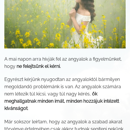
A mai napon arra hívják fel az angyalok a figyelmünket,
hogy
ne felejtsünk el kérni.
Egyrészt kérjünk nyugodtan az angyaloktól bármilyen
megoldandó problémánk is van. Az angyalok számára
nem létezik túl kicsi, vagy túl nagy kérés,
ők
meghallgatnak minden imát, minden hozzájuk intézett
kívánságot
.
Már sokszor leírtam, hogy az angyalok a szabad akarat
törvénye értelmében csak akkor tudnak segíteni nekünk,