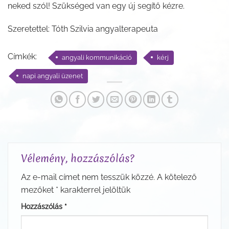
neked szól! Szükséged van egy új segítő kézre.
Szeretettel: Tóth Szilvia angyalterapeuta
Címkék:
angyali kommunikáció
kérj
napi angyali üzenet
Vélemény, hozzászólás?
Az e-mail címet nem tesszük közzé.
A kötelező
mezőket
*
karakterrel jelöltük
Hozzászólás
*