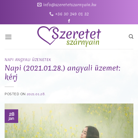
Skip
info@szeretetszarnyain.hu
to
+36 30 249 01 32
content
NAPI ANGYALI ÜZENETEK
Napi (2021.01.28.) angyali üzemet:
kérj
POSTED ON
2021.01.28.
28
jan