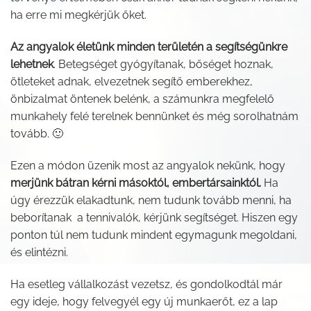
ha erre mi megkérjük őket.
Az angyalok életünk minden területén a segítségünkre
lehetnek
. Betegséget gyógyítanak, bőséget hoznak,
ötleteket adnak, elvezetnek segítő emberekhez,
önbizalmat öntenek belénk, a számunkra megfelelő
munkahely felé terelnek bennünket és még sorolhatnám
tovább. 🙂
Ezen a módon üzenik most az angyalok nekünk, hogy
merjünk bátran kérni másoktól, embertársainktól.
Ha
úgy érezzük elakadtunk, nem tudunk tovább menni, ha
beborítanak a tennivalók, kérjünk segítséget. Hiszen egy
ponton túl nem tudunk mindent egymagunk megoldani,
és elintézni.
Ha esetleg vállalkozást vezetsz, és gondolkodtál már
egy ideje, hogy felvegyél egy új munkaerőt, ez a lap