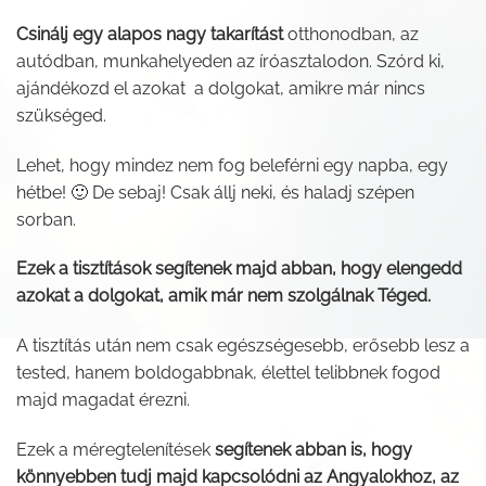
Csinálj egy alapos nagy takarítást
otthonodban, az
autódban, munkahelyeden az íróasztalodon. Szórd ki,
ajándékozd el azokat a dolgokat, amikre már nincs
szükséged.
Lehet, hogy mindez nem fog beleférni egy napba, egy
hétbe! 🙂 De sebaj! Csak állj neki, és haladj szépen
sorban.
Ezek a tisztítások segítenek majd abban, hogy elengedd
azokat a dolgokat, amik már nem szolgálnak Téged.
A tisztítás után nem csak egészségesebb, erősebb lesz a
tested, hanem boldogabbnak, élettel telibbnek fogod
majd magadat érezni.
Ezek a méregtelenítések
segítenek abban is, hogy
könnyebben tudj majd kapcsolódni az Angyalokhoz, az