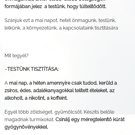
formájában jelez a testünk, hogy túltelítődött.
Szánjuk ezt a mai napot, hetet önmagunk, testünk,
lelkünk, a környezetünk, a kapcsolataink tisztítására
Mit tegyél?
–
TESTÜNK TISZTÍTÁSA:
A
mai nap, a héten amennyire csak tudod, kerüld a
zsíros, édes, adalékanyagokkal telített ételeket, az
alkoholt, a nikotint, a koffeint.
Egyél több zöldséget, gyümölcsöt. Készíts belőle
magadnak turmixokat.
Csinálj egy méregtelenítő kúrát
gyógynövényekkel.