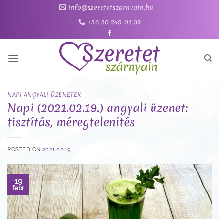
Skip
info@szeretetszarnyain.hu
to
+36 30 249 01 32
content
NAPI ANGYALI ÜZENETEK
Napi (2021.02.19.) angyali üzenet:
tisztítás, méregtelenítés
POSTED ON
2021.02.19.
19
febr