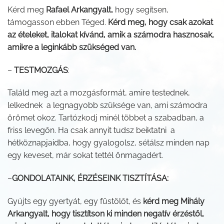
Kérd meg
Rafael Arkangyalt,
hogy segítsen,
támogasson ebben Téged.
Kérd meg, hogy csak azokat
az ételeket, italokat kívánd, amik a számodra hasznosak,
amikre a leginkább szükséged van.
–
TESTMOZGÁS
:
Találd meg azt a mozgásformát, amire testednek,
lelkednek a legnagyobb szüksége van, ami számodra
örömet okoz. Tartózkodj minél többet a szabadban, a
friss levegőn. Ha csak annyit tudsz beiktatni a
hétköznapjaidba, hogy gyalogolsz, sétálsz minden nap
egy keveset, már sokat tettél önmagadért.
–
GONDOLATAINK, ÉRZÉSEINK TISZTÍTÁSA:
Gyújts egy gyertyát, egy füstölőt, és
kérd meg Mihály
Arkangyalt, hogy tisztítson ki minden negatív érzéstől,