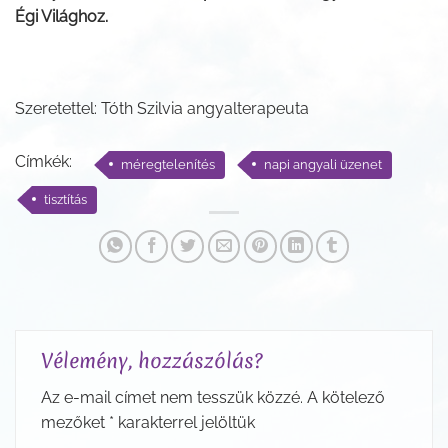
Égi Világhoz.
Szeretettel: Tóth Szilvia angyalterapeuta
Címkék:
méregtelenítés
napi angyali üzenet
tisztítás
Vélemény, hozzászólás?
Az e-mail címet nem tesszük közzé.
A kötelező
mezőket
*
karakterrel jelöltük