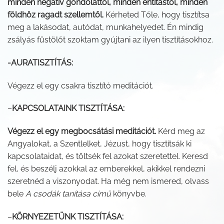
minden negatív gondolattól, minden entitástól, minden
földhöz ragadt szellemtől.
Kérheted Tőle, hogy tisztítsa
meg a lakásodat, autódat, munkahelyedet. Én mindig
zsályás füstölőt szoktam gyújtani az ilyen tisztításokhoz.
-AURATISZTÍTÁS:
Végezz el egy csakra tisztító meditációt.
–
KAPCSOLATAINK TISZTÍTÁSA:
Végezz el egy megbocsátási meditációt.
Kérd meg az
Angyalokat, a Szentlelket, Jézust, hogy tisztítsák ki
kapcsolataidat, és töltsék fel azokat szeretettel. Keresd
fel, és beszélj azokkal az emberekkel, akikkel rendezni
szeretnéd a viszonyodat. Ha még nem ismered, olvass
bele
A csodák tanítása című
könyvbe.
–
KÖRNYEZETÜNK TISZTÍTÁSA: