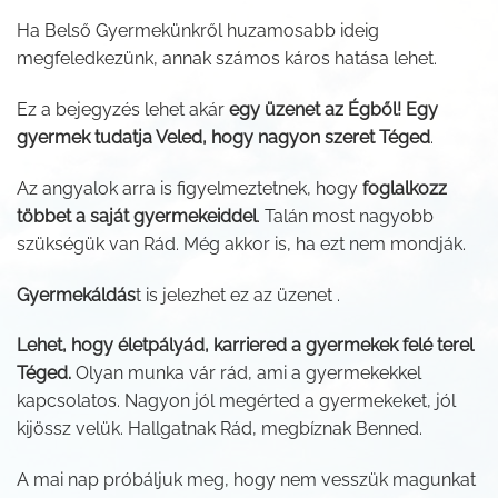
Ha Belső Gyermekünkről huzamosabb ideig
megfeledkezünk, annak számos káros hatása lehet.
Ez a bejegyzés lehet akár
egy üzenet az Égből! Egy
gyermek tudatja Veled, hogy nagyon szeret Téged
.
Az angyalok arra is figyelmeztetnek, hogy
foglalkozz
többet a saját gyermekeiddel
. Talán most nagyobb
szükségük van Rád. Még akkor is, ha ezt nem mondják.
Gyermekáldás
t is jelezhet ez az üzenet .
Lehet, hogy életpályád, karriered a gyermekek felé terel
Téged.
Olyan munka vár rád, ami a gyermekekkel
kapcsolatos. Nagyon jól megérted a gyermekeket, jól
kijössz velük. Hallgatnak Rád, megbíznak Benned.
A mai nap próbáljuk meg, hogy nem vesszük magunkat