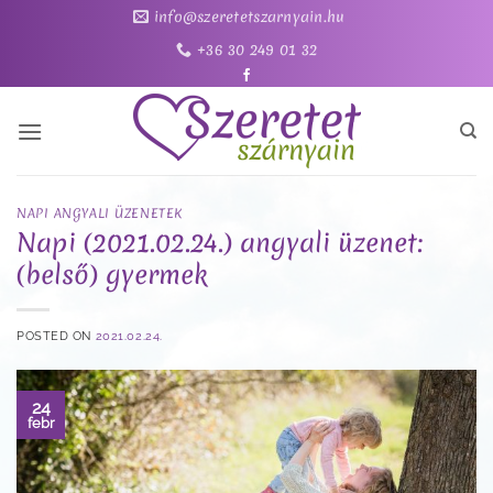
Skip
info@szeretetszarnyain.hu
to
+36 30 249 01 32
content
NAPI ANGYALI ÜZENETEK
Napi (2021.02.24.) angyali üzenet:
(belső) gyermek
POSTED ON
2021.02.24.
24
febr