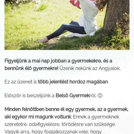
Figyeljünk a mai nap jobban a gyermekekre, és a
bennünk élő gyermekre!
Üzenik nekünk az Angyalok.
Ez az üzenet is
több jelentést hordoz magában
.
Először is beszéljünk a
Belső Gyermek
ről. 🙂
Minden felnőttben benne él egy gyermek, az a gyermek,
aki egykor mi magunk voltunk
. Ennek a gyermeknek
szeretetre, odafigyelésre, törődésre van szüksége.
Vágyik arra, hogy foglalkozzanak vele, hogy