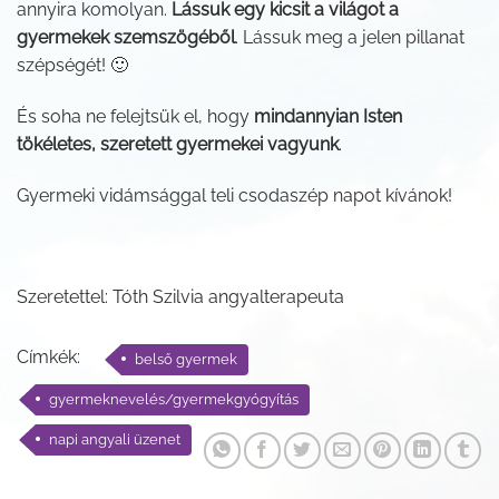
annyira komolyan.
Lássuk egy kicsit a világot a
gyermekek szemszögéből
. Lássuk meg a jelen pillanat
szépségét! 🙂
És soha ne felejtsük el, hogy
mindannyian Isten
tökéletes, szeretett gyermekei vagyunk
.
Gyermeki vidámsággal teli csodaszép napot kívánok!
Szeretettel: Tóth Szilvia angyalterapeuta
Címkék:
belső gyermek
gyermeknevelés/gyermekgyógyítás
napi angyali üzenet