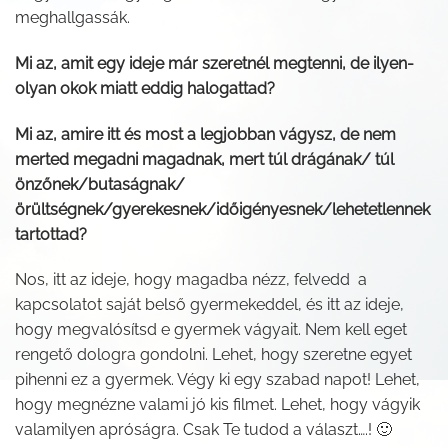
meghallgassák.
Mi az, amit egy ideje már szeretnél megtenni, de ilyen-
olyan okok miatt eddig halogattad?
Mi az, amire itt és most a legjobban vágysz, de nem
merted megadni magadnak, mert túl drágának/ túl
önzőnek/butaságnak/
örültségnek/gyerekesnek/időigényesnek/lehetetlennek
tartottad?
Nos, itt az ideje, hogy magadba nézz, felvedd a
kapcsolatot saját belső gyermekeddel, és itt az ideje,
hogy megvalósítsd e gyermek vágyait. Nem kell eget
rengető dologra gondolni. Lehet, hogy szeretne egyet
pihenni ez a gyermek. Végy ki egy szabad napot! Lehet,
hogy megnézne valami jó kis filmet. Lehet, hogy vágyik
valamilyen apróságra. Csak Te tudod a választ….! 🙂