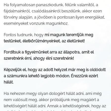
Ha folyamatosan panaszkodunk, félünk valamitől, a
fájdalmainkról, csalódásainkról beszélünk, akkor ezen
törvény alapján, a jövőben is pontosan ilyen energiákat,
eseményeket vonzunk magunkhoz.
Fontos tudnunk, hogy
mi magunk teremtjük meg
testünket, életkörülményeinket, az életünket!
Fordítsuk a figyelmünket arra az állapotra, amit el
szeretnénk érni, ahogy élni szeretnénk!
Képzeljük el, hogy az adott helyzet már meg is oldódott
a számunkra lehető legjobb módon. Érezzünk ezért
hálát.
Ha nehezen megy olyan dologért hálát adni, ami még
nem valósult meg, akkor próbáljunk meg magáért a
lehetőségért hálát adni. Annak a lehetőségének, hogy az