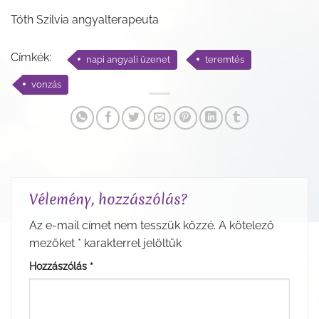
Tóth Szilvia angyalterapeuta
Címkék:
napi angyali üzenet
teremtés
vonzás
Vélemény, hozzászólás?
Az e-mail címet nem tesszük közzé.
A kötelező
mezőket
*
karakterrel jelöltük
Hozzászólás
*