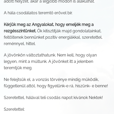
adott helyzet, akár a legjobb módon is alakulhat.
A hála csodálatos teremtő erővel bír.
Kérjük meg az Angyalokat, hogy emeljék meg a
rezgésszintünket.
Ők kitisztítják majd gondolatainkat,
feltöltenek bennünket pozitív energiákkal, szeretettel,
reménnyel, hittel.
A jövőnkön változtathatunk. Nem kell, hogy olyan
legyen, mint a múltunk. A jövőnket itt a jelenben
teremtjük meg.
Ne felejtsük el, a vonzás törvénye mindig működik,
függetlenül attól, hogy figyelünk-e rá, hiszünk- e benne!
Szeretettel, hálával teli csodás napot kívánok Nektek!
Szeretettel: