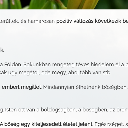
 kerültek, és hamarosan
pozitív változás következik b
nk
.
 a Földön. Sokunkban rengeteg téves hiedelem él a pé
ak úgy magától, oda megy, ahol több van stb.
n embert megillet
. Mindannyian élhetnénk bőségben, c
g. Isten ott van a boldogságban, a bőségben, az ör
A bőség egy kiteljesedett életet jelent
. Egészséget, 