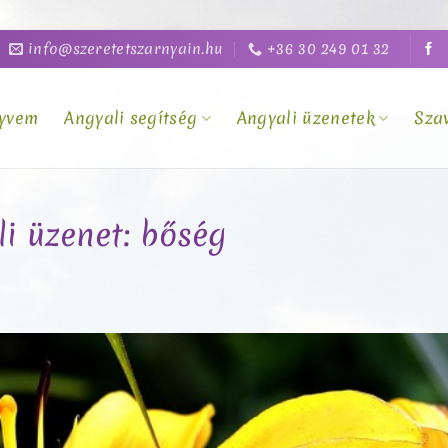
info@szeretetszarnyain.hu
+36 30 249 01 32
yvem
Angyali segítség
Angyali üzenetek
Sza
li üzenet: bőség