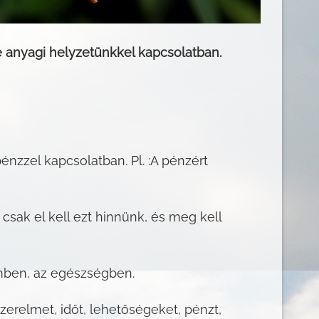
e anyagi helyzetünkkel kapcsolatban.
nzzel kapcsolatban. Pl. :A pénzért
sak el kell ezt hinnünk, és meg kell
ömben, az egészségben.
szerelmet, időt, lehetőségeket, pénzt,