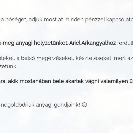
on a bőséget, adjuk most át minden pénzzel kapcsolat
k meg anyagi helyzetünket. Ariel Arkangyalhoz
fordul
jeleket, a belső megérzéseket, késztetéseket, mert az
zetünk.
a, akik mostanában bele akartak vágni valamilyen üz
megoldódnak anyagi gondjaink! 🙂