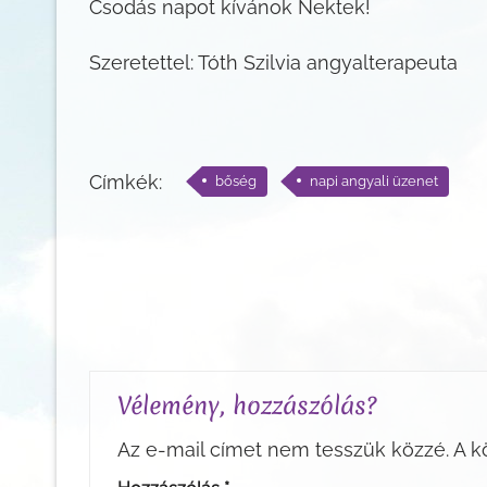
Csodás napot kívánok Nektek!
Szeretettel: Tóth Szilvia angyalterapeuta
Címkék:
bőség
napi angyali üzenet
Vélemény, hozzászólás?
Az e-mail címet nem tesszük közzé.
A k