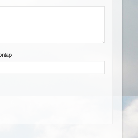
onlap