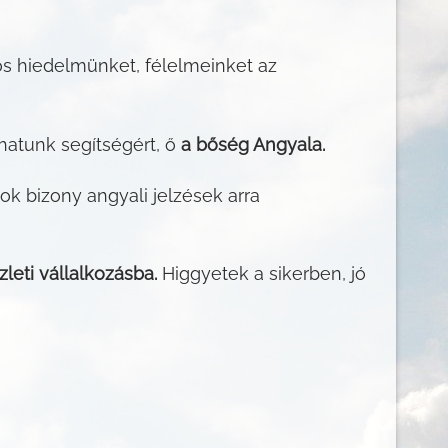
os hiedelmünket, félelmeinket az
hatunk segítségért, ő
a bőség Angyala.
ok bizony angyali jelzések arra
leti vállalkozásba.
Higgyetek a sikerben, jó