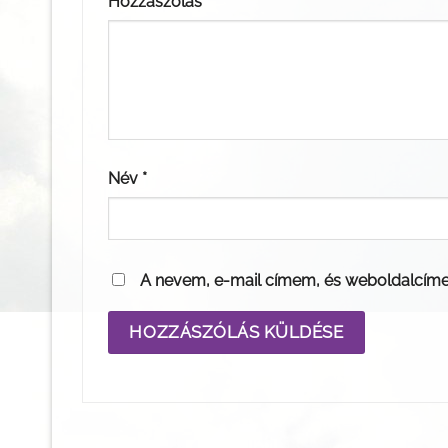
Hozzászólás
*
Név
*
A nevem, e-mail címem, és weboldalcím