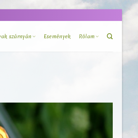
vak szárnyán
Események
Rólam