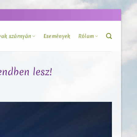
vak szárnyán
Események
Rólam
endben lesz!