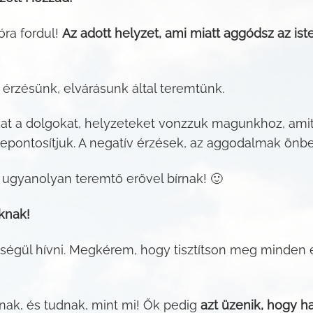
ra fordul!
Az adott helyzet, ami miatt aggódsz az ist
rzésünk, elvárásunk által teremtünk.
kat a dolgokat, helyzeteket vonzzuk magunkhoz, ami
szepontosítjuk. A negatív érzések, az aggodalmak önbe
k ugyanolyan teremtő erővel bírnak! 🙂
knak!
tségül hívni. Megkérem, hogy tisztítson meg minden 
tnak, és tudnak, mint mi! Ők pedig
azt üzenik, hogy 