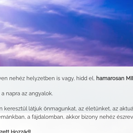
en nehéz helyzetben is vagy, hidd el,
hamarosan M
 a napra az angyalok.
keresztül látjuk önmagunkat, az életünket, az aktu
mánkban, a fájdalomban, akkor bizony nehéz észrevenn
ezett Hozzád!