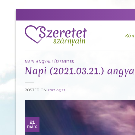
Skip
to
content
Kön
NAPI ANGYALI ÜZENETEK
Napi (2021.03.21.) angya
POSTED ON
2021.03.21.
21
márc