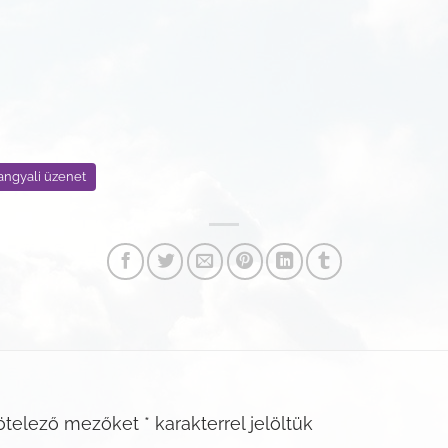
angyali üzenet
ötelező mezőket
*
karakterrel jelöltük