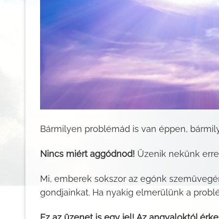
Bármilyen problémád is van éppen, bármily
Nincs miért aggódnod!
Üzenik nekünk erre
Mi, emberek sokszor az egónk szemüvegén 
gondjainkat. Ha nyakig elmerülünk a problé
Ez az üzenet is egy jel! Az angyaloktól érk