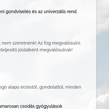
eni gondviselés és az univerzális rend
t nem szeretnénk! Az fog megvalósulni,
teljesítő jóslatként megvalósulnak!
egó alapú érzéstől, gondolattól, minden
hamarosan csodás gyógyulások