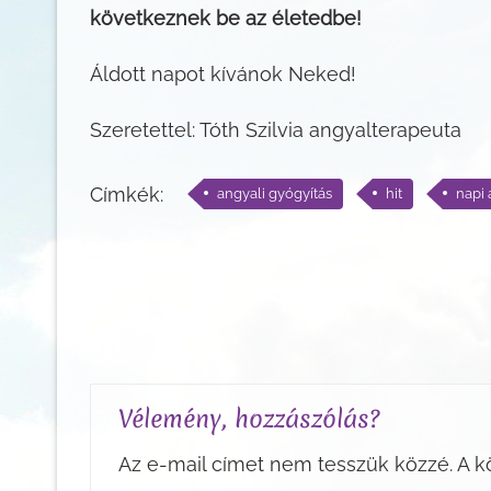
következnek be az életedbe!
Áldott napot kívánok Neked!
Szeretettel: Tóth Szilvia angyalterapeuta
Címkék:
angyali gyógyítás
hit
napi 
Vélemény, hozzászólás?
Az e-mail címet nem tesszük közzé.
A k