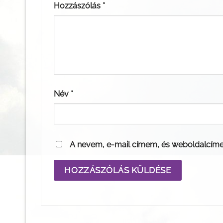
Hozzászólás
*
Név
*
A nevem, e-mail címem, és weboldalcím