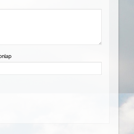
onlap