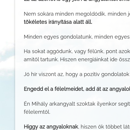
Nem sokára minden megoldódik, minden jó
tökéletes irányítása alatt áll.
Minden egyes gondolatunk, minden egyes é
Ha sokat aggódunk, vagy félünk, pont azo
amitől tartunk. Hiszen energiáinkat ide ös
Jó hír viszont az, hogy a pozitív gondolato
Engedd el a félelmeidet, add át az angyalo
Én Mihály arkangyalt szoktak ilyenkor segí
félelemtől.
Higgy az angyaloknak
, hiszen ők többet lá