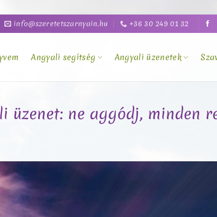
info@szeretetszarnyain.hu
+36 30 249 01 32
yvem
Angyali segítség
Angyali üzenetek
Sza
li üzenet: ne aggódj, minden r