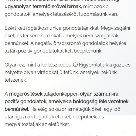
ugyanolyan teremtő erővel bírnak,
mint azok a
gondolatok, amelyek létezéséről tudomásunk van.
Ezért kell foglalkoznunk a gondolatainkkal! Megvizsgálni
őket, és lecserélni azokat, amelyek nem szolgálnak
bennünket. A negatív, önsorsrontó gondolatok helyére
aztán pozitív gondolatokat kell beépítenünk.
Olyan ez, mint a kertészkedés. 🙂 Kigyomláljuk a gazt, és
helyette olyan virágokat ültetünk, amelyek nekünk
tetszenek.
A
megerősítések
tulajdonképpen
olyan számunkra
pozitív gondolatok, amelyek a boldogság felé vezetnek
bennünket.
Ha elég sokszor ismételjük őket, egy idő
után igaznak fogadjuk el őket, beépülnek, és
megváltoztatják az életünket.