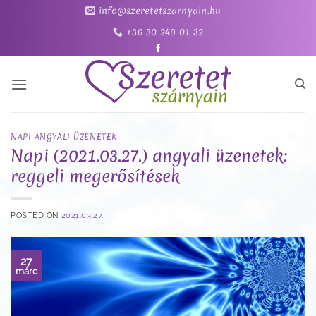
Skip
info@szeretetszarnyain.hu
to
+36 30 249 01 32
content
NAPI ANGYALI ÜZENETEK
Napi (2021.03.27.) angyali üzenetek:
reggeli megerősítések
POSTED ON
2021.03.27.
27
márc