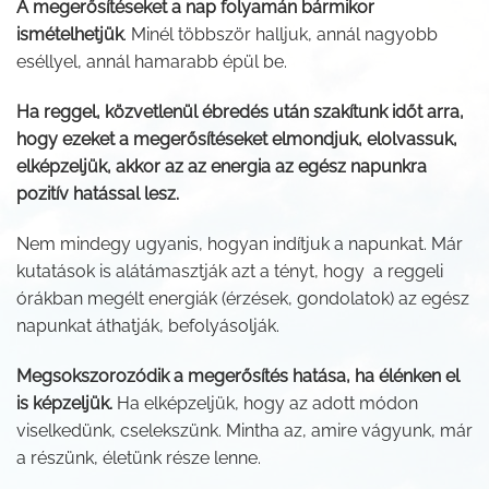
A megerősítéseket a nap folyamán bármikor
ismételhetjük
. Minél többször halljuk, annál nagyobb
eséllyel, annál hamarabb épül be.
Ha reggel, közvetlenül ébredés után szakítunk időt arra,
hogy ezeket a megerősítéseket elmondjuk, elolvassuk,
elképzeljük, akkor az az energia az egész napunkra
pozitív hatással lesz.
Nem mindegy ugyanis, hogyan indítjuk a napunkat. Már
kutatások is alátámasztják azt a tényt, hogy a reggeli
órákban megélt energiák (érzések, gondolatok) az egész
napunkat áthatják, befolyásolják.
Megsokszorozódik a megerősítés hatása, ha élénken el
is képzeljük.
Ha elképzeljük, hogy az adott módon
viselkedünk, cselekszünk. Mintha az, amire vágyunk, már
a részünk, életünk része lenne.