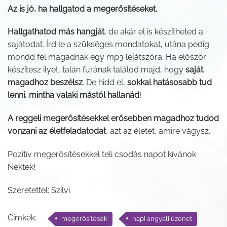
Az is jó, ha hallgatod a megerősítéseket.
Hallgathatod más hangját
, de akár el is készítheted a
sajátodat. Írd le a szükséges mondatokat, utána pedig
mondd fel magadnak egy mp3 lejátszóra. Ha először
készítesz ilyet, talán furának találod majd, hogy
saját
magadhoz beszélsz
. De hidd el,
sokkal hatásosabb tud
lenni, mintha valaki mástól hallanád
!
A reggeli megerősítésekkel erősebben magadhoz tudod
vonzani az életfeladatodat
, azt az életet, amire vágysz.
Pozitív megerősítésekkel teli csodás napot kívánok
Nektek!
Szeretettel: Szilvi
Címkék:
megerősítések
napi angyali üzenet