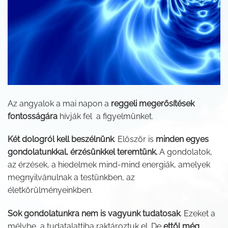
Az angyalok a mai napon a
reggeli megerősítések
fontosságára
hívják fel a figyelmünket.
Két dologról kell beszélnünk
. Először is
minden egyes
gondolatunkkal, érzésünkkel teremtünk.
A gondolatok,
az érzések, a hiedelmek mind-mind energiák, amelyek
megnyilvánulnak a testünkben, az
életkörülményeinkben.
Sok gondolatunkra nem is vagyunk tudatosak
. Ezeket a
mélybe, a tudatalattiba raktároztuk el. De
ettől még