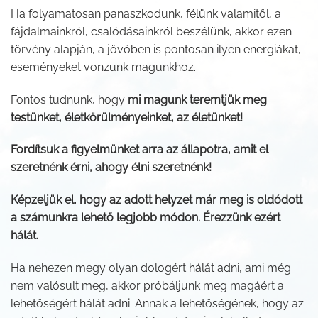
Ha folyamatosan panaszkodunk, félünk valamitől, a
fájdalmainkról, csalódásainkról beszélünk, akkor ezen
törvény alapján, a jövőben is pontosan ilyen energiákat,
eseményeket vonzunk magunkhoz.
Fontos tudnunk, hogy
mi magunk teremtjük meg
testünket, életkörülményeinket, az életünket!
Fordítsuk a figyelmünket arra az állapotra, amit el
szeretnénk érni, ahogy élni szeretnénk!
Képzeljük el, hogy az adott helyzet már meg is oldódott
a számunkra lehető legjobb módon. Érezzünk ezért
hálát.
Ha nehezen megy olyan dologért hálát adni, ami még
nem valósult meg, akkor próbáljunk meg magáért a
lehetőségért hálát adni. Annak a lehetőségének, hogy az