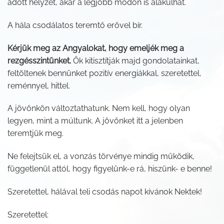
adott helyzet, akár a legjobb módon is alakulhat.
A hála csodálatos teremtő erővel bír.
Kérjük meg az Angyalokat, hogy emeljék meg a
rezgésszintünket.
Ők kitisztítják majd gondolatainkat,
feltöltenek bennünket pozitív energiákkal, szeretettel,
reménnyel, hittel.
A jövőnkön változtathatunk. Nem kell, hogy olyan
legyen, mint a múltunk. A jövőnket itt a jelenben
teremtjük meg.
Ne felejtsük el, a vonzás törvénye mindig működik,
függetlenül attól, hogy figyelünk-e rá, hiszünk- e benne!
Szeretettel, hálával teli csodás napot kívánok Nektek!
Szeretettel: