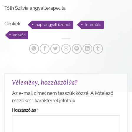
Tóth Szilvia angyalterapeuta
Címkék:
napi angyali üzenet
teremtés
vonzás
Vélemény, hozzászólás?
Az e-mail címet nem tesszük közzé.
A kötelező
mezőket
*
karakterrel jelöltük
Hozzászólás
*