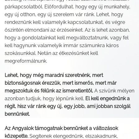
párkapcsolatból. Előfordulhat, hogy egy új munkahely,
egy új otthon, egy új szerelem vár ránk. Lehet, hogy
rendeznünk kell valamelyik kapcsolatunkat, és végre
őszintén elmondani az érzéseinket. Az is lehet azonban,
hogy a gondolatainkat kell megváltoztatnunk, vagy fel
kell hagynunk valamelyik immár számunkra káros
szokásunkkal. Netán az étkezésünket kell
megreformálnunk.
Lehet, hogy még maradni szeretnénk, mert
biztonságosnak érezzük, mert ismerős, mert már
megszoktuk és félünk az ismeretlentől.
A szívünk mélyen
azonban tudjuk, hogy lépnünk kell.
El kell engednünk a
régit, hisz vár ránk egy új, egy jobb, ami jobban szolgál
bennünket.
Az Angyalok támogatnak bennünket a változások
közepette.
Segítenek elengednünk, elszakadnunk,