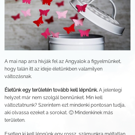
A mai nap arra hívják fel az Angyalok a figyelmünket,
hogy talán itt az ideje életünkben valamilyen
változásnak.
Életünk egy területén tovább kell lépnünk.
A jelenlegi
helyzet már nem szolgál bennünket. Min kell
változtatnunk? Szerintem ezt mindenki pontosan tudja,
aki olvassa ezeket a sorokat. 🙂 Mindenkinek más
területen.
Esetleg ki kell lépnünk egy rossz, számunkra méltatlan