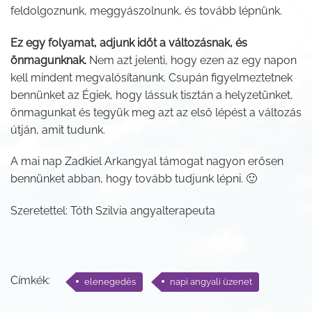
feldolgoznunk, meggyászolnunk, és tovább lépnünk.
Ez egy folyamat, adjunk időt a változásnak, és
önmagunknak.
Nem azt jelenti, hogy ezen az egy napon
kell mindent megvalósítanunk. Csupán figyelmeztetnek
bennünket az Égiek, hogy lássuk tisztán a helyzetünket,
önmagunkat és tegyük meg azt az első lépést a változás
útján, amit tudunk.
A mai nap Zadkiel Arkangyal támogat nagyon erősen
bennünket abban, hogy tovább tudjunk lépni. 🙂
Szeretettel: Tóth Szilvia angyalterapeuta
Címkék:
elenegedés
napi angyali üzenet