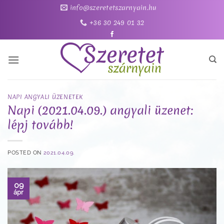
Skip
info@szeretetszarnyain.hu
to
+36 30 249 01 32
content
NAPI ANGYALI ÜZENETEK
Napi (2021.04.09.) angyali üzenet:
lépj tovább!
POSTED ON
2021.04.09.
09
ápr