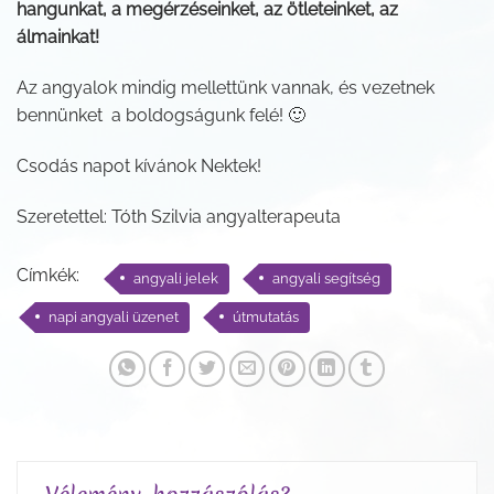
hangunkat, a megérzéseinket, az ötleteinket, az
álmainkat!
Az angyalok mindig mellettünk vannak, és vezetnek
bennünket a boldogságunk felé! 🙂
Csodás napot kívánok Nektek!
Szeretettel: Tóth Szilvia angyalterapeuta
Címkék:
angyali jelek
angyali segítség
napi angyali üzenet
útmutatás