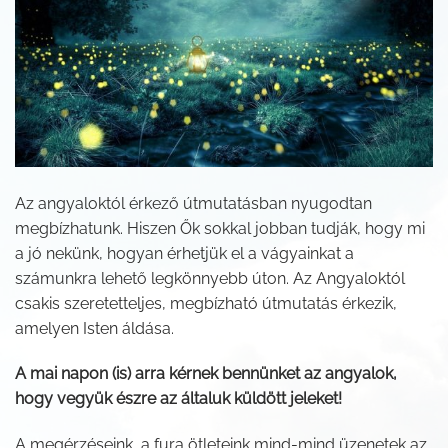
Az angyaloktól érkező útmutatásban nyugodtan
megbízhatunk. Hiszen Ők sokkal jobban tudják, hogy mi
a jó nekünk, hogyan érhetjük el a vágyainkat a
számunkra lehető legkönnyebb úton. Az Angyaloktól
csakis szeretetteljes, megbízható útmutatás érkezik,
amelyen Isten áldása.
A mai napon (is) arra kérnek bennünket az angyalok,
hogy vegyük észre az általuk küldött jeleket!
A megérzéseink, a fura ötleteink mind-mind üzenetek az