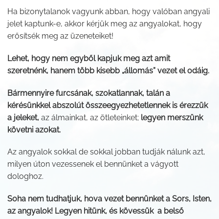
Ha bizonytalanok vagyunk abban, hogy valóban angyali
jelet kaptunk-e, akkor kérjük meg az angyalokat, hogy
erősítsék meg az üzeneteiket!
Lehet, hogy nem egyből kapjuk meg azt amit
szeretnénk, hanem több kisebb „állomás” vezet el odáig.
Bármennyire furcsának, szokatlannak, talán a
kérésünkkel abszolút összeegyezhetetlennek is érezzük
a jeleket,
az álmainkat, az ötleteinket;
legyen merszünk
követni azokat.
Az angyalok sokkal de sokkal jobban tudják nálunk azt,
milyen úton vezessenek el bennünket a vágyott
dologhoz.
Soha nem tudhatjuk, hova vezet bennünket a Sors, Isten,
az angyalok! Legyen hitünk, és kövessük a belső