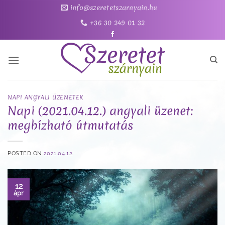
Skip
info@szeretetszarnyain.hu
to
+36 30 249 01 32
content
NAPI ANGYALI ÜZENETEK
Napi (2021.04.12.) angyali üzenet:
megbízható útmutatás
POSTED ON
2021.04.12.
12
ápr