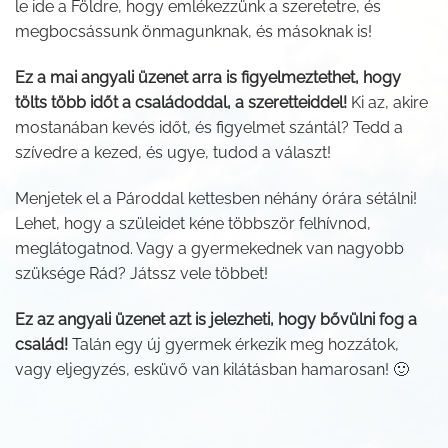
le ide a Földre, hogy emlékezzünk a szeretetre, és
megbocsássunk önmagunknak, és másoknak is!
Ez a mai angyali üzenet arra is figyelmeztethet, hogy
tölts több időt a családoddal, a szeretteiddel!
Ki az, akire
mostanában kevés időt, és figyelmet szántál? Tedd a
szívedre a kezed, és ugye, tudod a választ!
Menjetek el a Pároddal kettesben néhány órára sétálni!
Lehet, hogy a szüleidet kéne többször felhívnod,
meglátogatnod. Vagy a gyermekednek van nagyobb
szüksége Rád? Játssz vele többet!
Ez az angyali üzenet azt is jelezheti, hogy bővülni fog a
család!
Talán egy új gyermek érkezik meg hozzátok,
vagy eljegyzés, esküvő van kilátásban hamarosan! 🙂