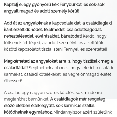
Képzelj el egy gyönyörű kék Fényburkot, és sok-sok
angyalt magad és adott személy körül!
Add át az angyaloknak a kapcsolataidat, a családtagjaid
iránt érzett dühödet, félelmedet, csalódottságodat,
neheztelésedet, elvárásaidat, bánatodat!
Kérdd, hogy
töltsenek fel Téged, az adott személyt, és a kettőtök
közötti kapcsolatot tiszta Isteni Fénnyel, és szeretettel!
Megkérheted az angyalokat arra is, hogy tisztítsák meg a
családfádat!
Segíthetnek abban is, hogy letedd a családi
karmákat, családi kötelékeket, és végre önmagad életét
élhessed!
A család egy nagyon szoros kötelék, sok mindenre
megtaníthat bennünket.
A családtagok már rengeteg
előző életben éltek együtt, sok karmikus szállal
kötődhetnek egymáshoz.
Mindannyiszor azért születünk