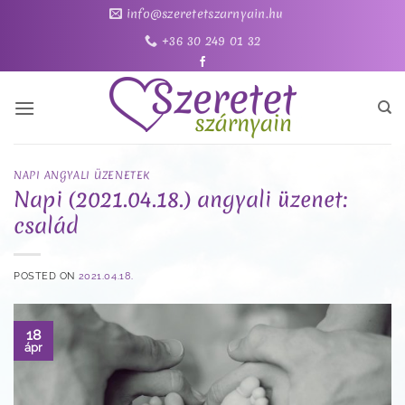
Skip
info@szeretetszarnyain.hu
to
+36 30 249 01 32
content
NAPI ANGYALI ÜZENETEK
Napi (2021.04.18.) angyali üzenet:
család
POSTED ON
2021.04.18.
18
ápr