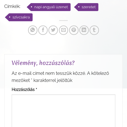
Címkék:
napi angyali üzenet
szeretet
szívcsakra
Vélemény, hozzászólás?
Az e-mail címet nem tesszük közzé.
A kötelező
mezőket
*
karakterrel jelöltük
Hozzászólás
*