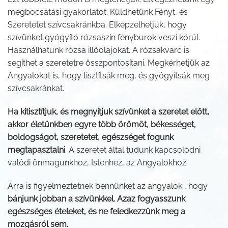
megbocsátási gyakorlatot. Küldhetünk Fényt, és
Szeretetet szívcsakránkba. Elképzelhetjük, hogy
szívünket gyógyító rózsaszín fényburok veszi körül.
Használhatunk rózsa illóolajokat. A rózsakvarc is
segíthet a szeretetre összpontosítani. Megkérhetjük az
Angyalokat is, hogy tisztítsák meg, és gyógyítsák meg
szívcsakránkat.
Ha kitisztítjuk, és megnyitjuk szívünket a szeretet előtt,
akkor életünkben egyre több örömöt, békességet,
boldogságot, szeretetet, egészséget fogunk
megtapasztalni
. A szeretet által tudunk kapcsolódni
valódi önmagunkhoz, Istenhez, az Angyalokhoz.
Arra is figyelmeztetnek bennünket az angyalok , hogy
bánjunk jobban a szívünkkel. Azaz fogyasszunk
egészséges ételeket, és ne feledkezzünk meg a
mozgásról sem.