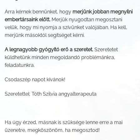
Arra kérnek bennünket, hogy
merjünk jobban megnyílni
embertársaink előtt.
Merjük nyugodtan megosztani
velük, hogy mi nyomja a szívünket valójában. Ha kell,
merjünk másoktól segítséget kérni.
A legnagyobb gyógyító erő a szeretet.
Szeretetet
küldhetünk minden megoldandó problémánkra,
feladatunkra.
Csodaszép napot kívánok!
Szeretettel: Tóth Szilvia angyalterapeuta
Ha úgy érzed, másnak is szüksége lenne erre a mai
üzenetre, megköszönöm, ha megosztod!