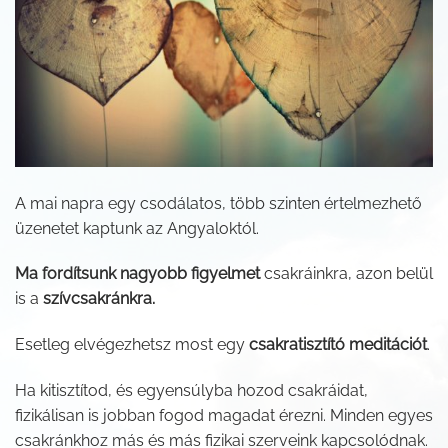
A mai napra egy csodálatos, több szinten értelmezhető
üzenetet kaptunk az Angyaloktól.
Ma fordítsunk nagyobb figyelmet
csakráinkra, azon belül
is a
szívcsakránkra.
Esetleg elvégezhetsz most egy
csakratisztító meditációt
.
Ha kitisztítod, és egyensúlyba hozod csakráidat,
fizikálisan is jobban fogod magadat érezni. Minden egyes
csakránkhoz más és más fizikai szerveink kapcsolódnak.