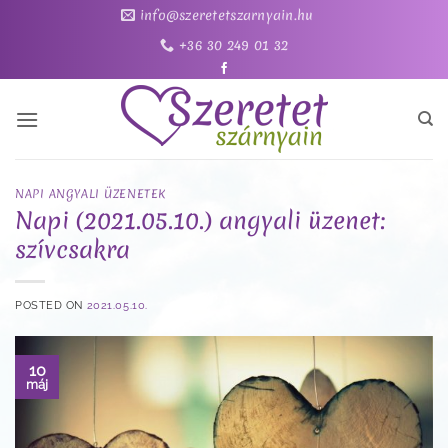
Skip
info@szeretetszarnyain.hu
to
+36 30 249 01 32
content
NAPI ANGYALI ÜZENETEK
Napi (2021.05.10.) angyali üzenet:
szívcsakra
POSTED ON
2021.05.10.
10
máj