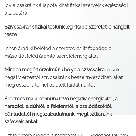
Így a csakráink állapota kihat fizikai szerveink egészségi
állapotára.
Szívcsakránk fizikai testünk leginkább szeretetre hangolt
része
.
Innen árad ki belőled a szeretet, és itt fogadod a
másoktól feléd áramló szeretetenergiákat.
Minden megélt érzelmünk helye a szívcsakra
. A sok
negatív érzéstől szívcsakránk beszennyeződhet, akár
még össze is törhet az átélt fájdalmaktól.
Érdemes ma a bennünk lévő negatív energiáktól, a
haragtól, a dühtől, a félelemtől, a csalódásoktól,
bűntudattól megszabadulnunk, megtisztítanunk
szívcsakránkat.
Ezt többféle módon is megtehetjük. Elvégezhetünk egy