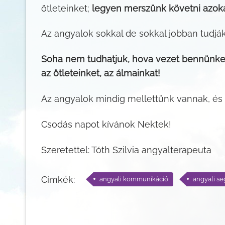
ötleteinket;
legyen merszünk követni azoka
Az angyalok sokkal de sokkal jobban tudjá
Soha nem tudhatjuk, hova vezet bennünket 
az ötleteinket, az álmainkat!
Az angyalok mindig mellettünk vannak, és
Csodás napot kívánok Nektek!
Szeretettel: Tóth Szilvia angyalterapeuta
Címkék:
angyali kommunikáció
angyali se