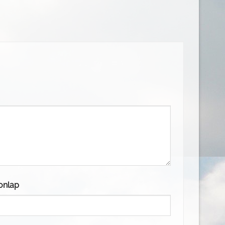
onlap