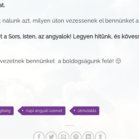
t.
k nálunk azt, milyen úton vezessenek el bennünket a
a Sors, Isten, az angyalok! Legyen hitünk, és köve
 vezetnek bennünket a boldogságunk felé! 🙂
gítség
napi angyali üzenet
útmutatás