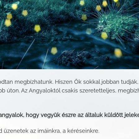
tan megbízhatunk. Hiszen Ők sokkal jobban tudják, 
 úton. Az Angyaloktól csakis szeretetteljes, megbíz
angyalok, hogy vegyük észre az általuk küldött jeleke
 üzenetek az imáinkra, a kéréseinkre.