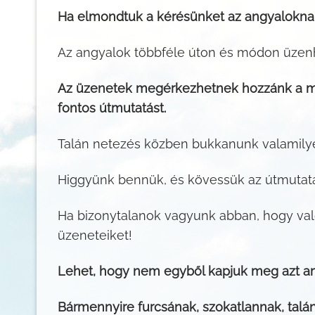
Ha elmondtuk a kérésünket az angyaloknak, 
Az angyalok többféle úton és módon üzen
Az üzenetek megérkezhetnek hozzánk a me
fontos útmutatást.
Talán netezés közben bukkanunk valamilye
Higgyünk bennük, és kövessük az útmutat
Ha bizonytalanok vagyunk abban, hogy való
üzeneteiket!
Lehet, hogy nem egyből kapjuk meg azt ami
Bármennyire furcsának, szokatlannak, talá