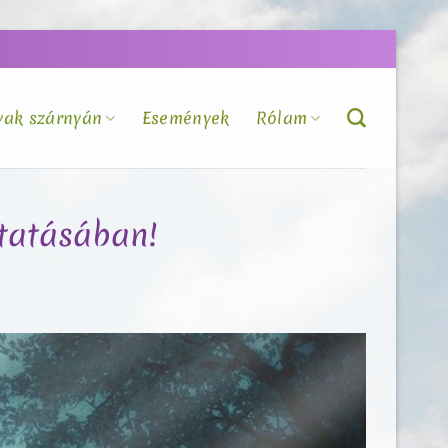
vak szárnyán
Események
Rólam
utatásában!