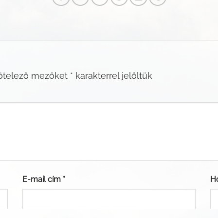
ötelező mezőket
*
karakterrel jelöltük
E-mail cím
*
H