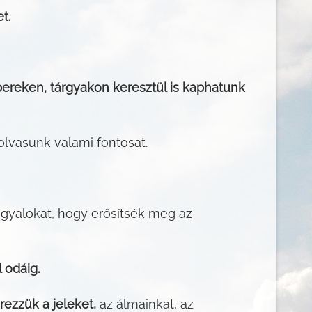
t.
reken, tárgyakon keresztül is kaphatunk
lvasunk valami fontosat.
ngyalokat, hogy erősítsék meg az
 odáig.
ezzük a jeleket,
az álmainkat, az