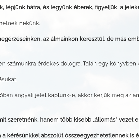
lépjünk hátra, és legyünk éberek, figyeljük a jeleke
hetnek nekünk.
gérzéseinken, az álmainkon keresztül, de más embe
n számunkra érdekes dologra. Talán egy könyvben o
ásukat.
ban angyali jelet kaptunk-e, akkor kérjük meg az a
t szeretnénk, hanem több kisebb „állomás” vezet el
n a kérésünkkel abszolút összeegyezhetetlennek is ér