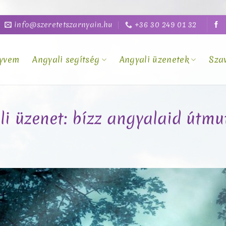
info@szeretetszarnyain.hu
+36 30 249 01 32
yvem
Angyali segítség
Angyali üzenetek
Sza
li üzenet: bízz angyalaid útm