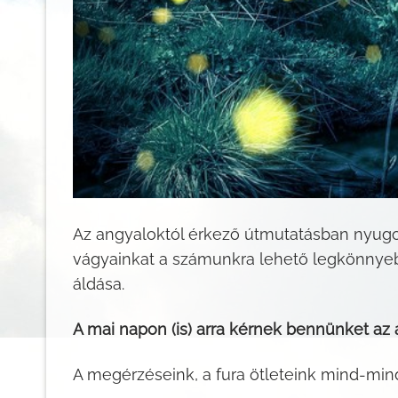
Az angyaloktól érkező útmutatásban nyugod
vágyainkat a számunkra lehető legkönnyebb
áldása.
A mai napon (is) arra kérnek bennünket az 
A megérzéseink, a fura ötleteink mind-mind