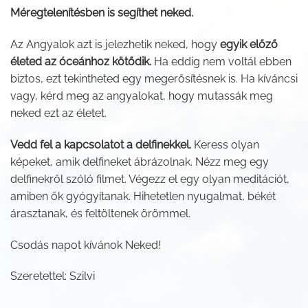
Méregtelenítésben is segíthet neked.
Az Angyalok azt is jelezhetik neked, hogy
egyik előző
életed az óceánhoz kötődik.
Ha eddig nem voltál ebben
biztos, ezt tekintheted egy megerősítésnek is. Ha kíváncsi
vagy, kérd meg az angyalokat, hogy mutassák meg
neked ezt az életet.
Vedd fel a kapcsolatot a delfinekkel.
Keress olyan
képeket, amik delfineket ábrázolnak. Nézz meg egy
delfinekről szóló filmet. Végezz el egy olyan meditációt,
amiben ők gyógyítanak. Hihetetlen nyugalmat, békét
árasztanak, és feltöltenek örömmel.
Csodás napot kívánok Neked!
Szeretettel: Szilvi