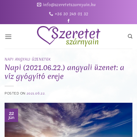
Skip
info@szeretetszarnyain.hu
to
+36 30 249 01 32
content
NAPI ANGYALI ÜZENETEK
Napi (2021.06.22.) angyali üzenet: a
víz gyógyító ereje
POSTED ON
2021.06.22.
22
jún