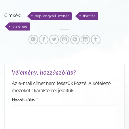
Címkék:
napi angyali üzenet
tisztítás
víz ereje
Vélemény, hozzászólás?
Az e-mail címet nem tesszük közzé.
A kötelező
mezőket
*
karakterrel jelöltük
Hozzászólás
*