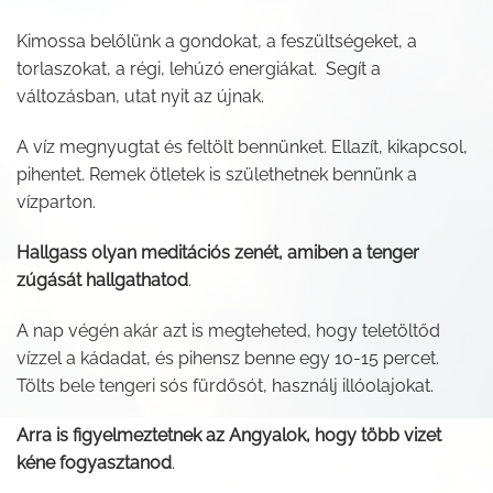
Kimossa belőlünk a gondokat, a feszültségeket, a
torlaszokat, a régi, lehúzó energiákat. Segít a
változásban, utat nyit az újnak.
A víz megnyugtat és feltölt bennünket. Ellazít, kikapcsol,
pihentet. Remek ötletek is születhetnek bennünk a
vízparton.
Hallgass olyan meditációs zenét, amiben a tenger
zúgását hallgathatod
.
A nap végén akár azt is megteheted, hogy teletöltőd
vízzel a kádadat, és pihensz benne egy 10-15 percet.
Tölts bele tengeri sós fürdősót, használj illóolajokat.
Arra is figyelmeztetnek az Angyalok, hogy több vizet
kéne fogyasztanod
.