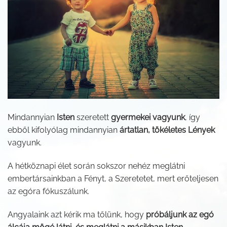
Mindannyian
Isten
szeretett
gyermekei vagyunk
, így
ebből kifolyólag mindannyian
ártatlan, tökéletes Lények
vagyunk.
A hétköznapi élet során sokszor nehéz meglátni
embertársainkban a Fényt, a Szeretetet, mert erőteljesen
az egóra fókuszálunk.
Angyalaink azt kérik ma tőlünk, hogy
próbáljunk az egó