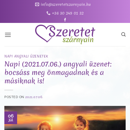
Skip
info@szeretetszarnyain.hu
to
+36 30 249 01 32
content
NAPI ANGYALI ÜZENETEK
Napi (2021.07.06.) angyali üzenet:
bocsáss meg önmagadnak és a
másiknak is!
POSTED ON
2021.07.06.
06
júl