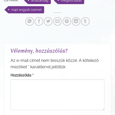
ártatlanság
megbocsátás
napi angyali üzenet
Vélemény, hozzászólás?
Az e-mail címet nem tesszük közzé.
A kötelező
mezőket
*
karakterrel jelöltük
Hozzászólás
*