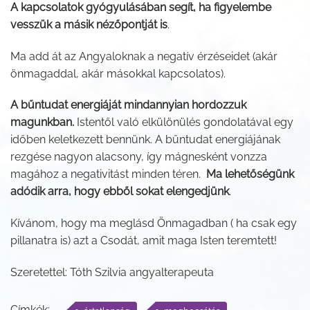
A kapcsolatok gyógyulásában segít, ha figyelembe
vesszük a másik nézőpontját is
.
Ma add át az Angyaloknak a negatív érzéseidet (akár
önmagaddal, akár másokkal kapcsolatos).
A bűntudat energiáját mindannyian hordozzuk
magunkban.
Istentől való elkülönülés gondolatával egy
időben keletkezett bennünk. A bűntudat energiájának
rezgése nagyon alacsony, így mágnesként vonzza
magához a negativitást minden téren.
Ma lehetőségünk
adódik arra, hogy ebből sokat elengedjünk
.
Kívánom, hogy ma meglásd Önmagadban ( ha csak egy
pillanatra is) azt a Csodát, amit maga Isten teremtett!
Szeretettel: Tóth Szilvia angyalterapeuta
Címkék: