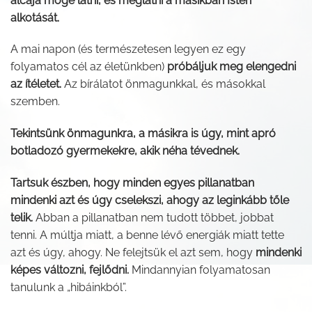
álcája mögé látni, és meglátni a másikban Isten
alkotását.
A mai napon (és természetesen legyen ez egy
folyamatos cél az életünkben)
próbáljuk meg elengedni
az ítéletet.
Az bírálatot önmagunkkal, és másokkal
szemben.
Tekintsünk önmagunkra, a másikra is úgy, mint apró
botladozó gyermekekre, akik néha tévednek.
Tartsuk észben, hogy minden egyes pillanatban
mindenki azt és úgy cselekszi, ahogy az leginkább tőle
telik.
Abban a pillanatban nem tudott többet, jobbat
tenni. A múltja miatt, a benne lévő energiák miatt tette
azt és úgy, ahogy. Ne felejtsük el azt sem, hogy
mindenki
képes változni, fejlődni.
Mindannyian folyamatosan
tanulunk a „hibáinkból”.