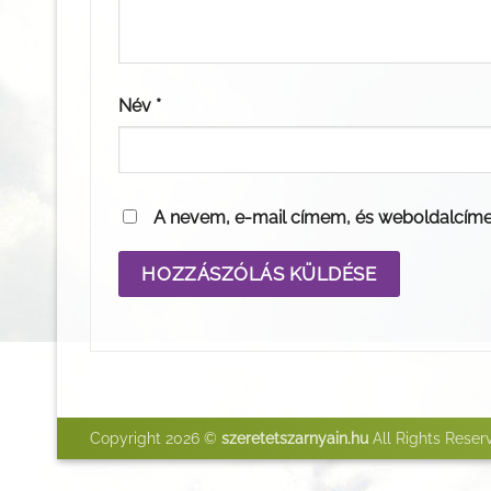
Név
*
A nevem, e-mail címem, és weboldalcím
Copyright 2026 ©
szeretetszarnyain.hu
All Rights Reser