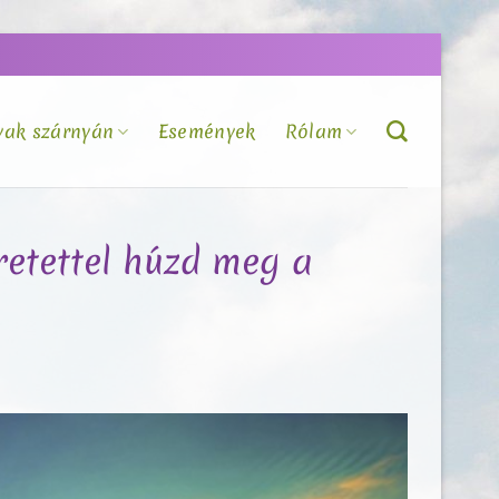
vak szárnyán
Események
Rólam
retettel húzd meg a