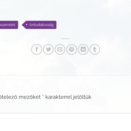
szeretet
öntudatosság
ötelező mezőket
*
karakterrel jelöltük