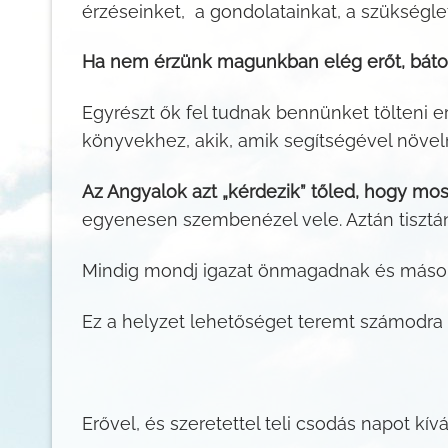
érzéseinket, a gondolatainkat, a szükségl
Ha nem érzünk magunkban elég erőt, bátor
Egyrészt ők fel tudnak bennünket tölteni 
könyvekhez, akik, amik segítségével növel
Az Angyalok azt „kérdezik” tőled, hogy m
egyenesen szembenézel vele. Aztán tisztán 
Mindig mondj igazat önmagadnak és máso
Ez a helyzet lehetőséget teremt számodra 
Erővel, és szeretettel teli csodás napot kí