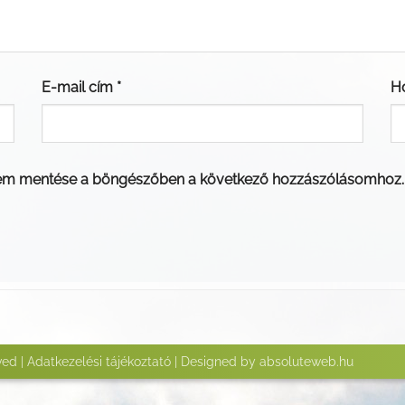
E-mail cím
*
H
em mentése a böngészőben a következő hozzászólásomhoz.
ved |
Adatkezelési tájékoztató
| Designed by
absoluteweb.hu