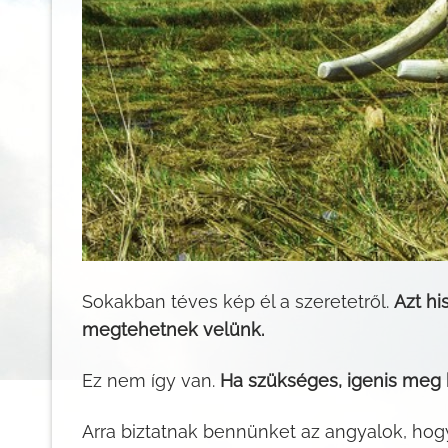
Sokakban téves kép él a szeretetről.
Azt hi
megtehetnek velünk.
Ez nem így van.
Ha szükséges, igenis meg k
Arra biztatnak bennünket az angyalok, hogy