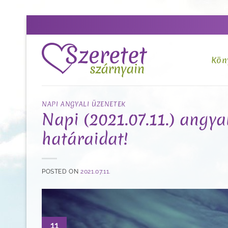
Skip
to
content
Kön
NAPI ANGYALI ÜZENETEK
Napi (2021.07.11.) angya
határaidat!
POSTED ON
2021.07.11.
11