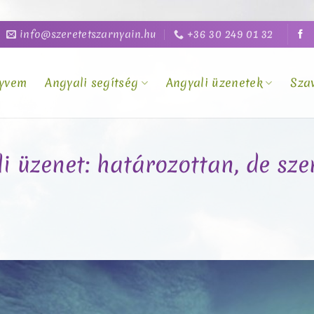
info@szeretetszarnyain.hu
+36 30 249 01 32
yvem
Angyali segítség
Angyali üzenetek
Sza
li üzenet: határozottan, de sze