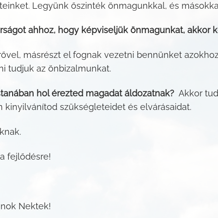
eteinket. Legyünk őszinték önmagunkkal, és másokka
ságot ahhoz, hogy képviseljük önmagunkat, akkor ké
erővel, másrészt el fognak vezetni bennünket azokh
ni tudjuk az önbizalmunkat.
ostanában hol érezted magadat áldozatnak?
Akkor tud
kinyilvánítod szükségleteidet és elvárásaidat.
knak.
a fejlődésre!
vánok Nektek!