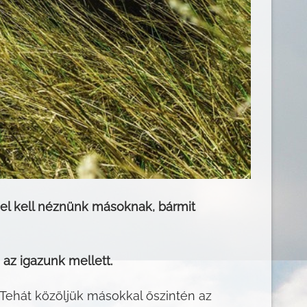
nt el kell néznünk másoknak, bármit
 az igazunk mellett.
. Tehát közöljük másokkal őszintén az