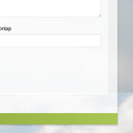
onlap