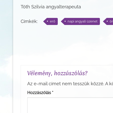
Tóth Szilvia angyalterapeuta
Címkék:
erő
napi angyali üzenet
ön
Vélemény, hozzászólás?
Az e-mail címet nem tesszük közzé.
A k
Hozzászólás
*