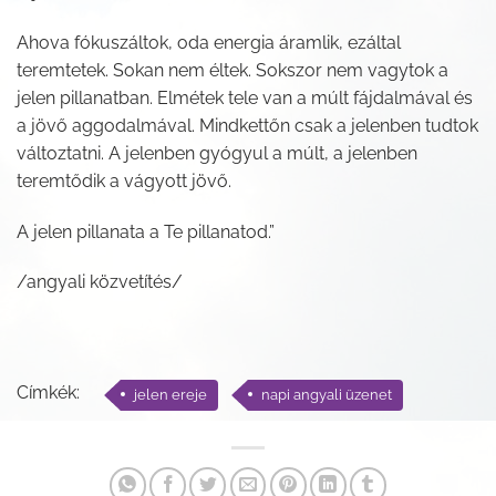
Ahova fókuszáltok, oda energia áramlik, ezáltal
teremtetek. Sokan nem éltek. Sokszor nem vagytok a
jelen pillanatban. Elmétek tele van a múlt fájdalmával és
a jövő aggodalmával. Mindkettőn csak a jelenben tudtok
változtatni. A jelenben gyógyul a múlt, a jelenben
teremtődik a vágyott jövő.
A jelen pillanata a Te pillanatod.”
/angyali közvetítés/
Címkék:
jelen ereje
napi angyali üzenet