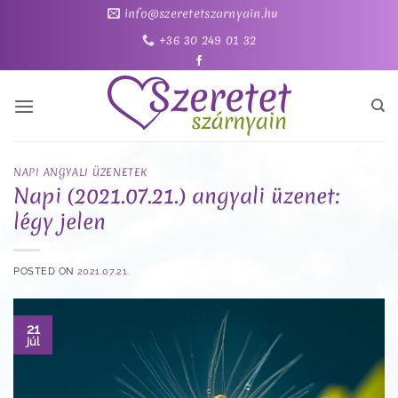
Skip
info@szeretetszarnyain.hu
to
+36 30 249 01 32
content
NAPI ANGYALI ÜZENETEK
Napi (2021.07.21.) angyali üzenet:
légy jelen
POSTED ON
2021.07.21.
21
júl