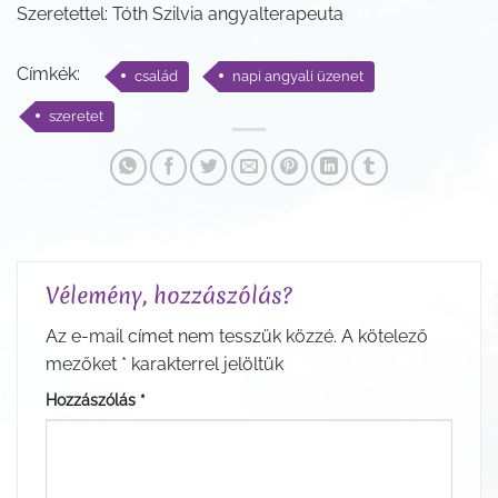
Szeretettel: Tóth Szilvia angyalterapeuta
Címkék:
család
napi angyali üzenet
szeretet
Vélemény, hozzászólás?
Az e-mail címet nem tesszük közzé.
A kötelező
mezőket
*
karakterrel jelöltük
Hozzászólás
*