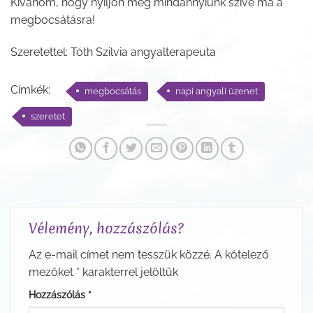
Kívánom, hogy nyíljon meg mindannyiunk szíve ma a
megbocsátásra!
Szeretettel: Tóth Szilvia angyalterapeuta
Címkék:
megbocsátás
napi angyali üzenet
szeretet
Vélemény, hozzászólás?
Az e-mail címet nem tesszük közzé.
A kötelező
mezőket
*
karakterrel jelöltük
Hozzászólás
*