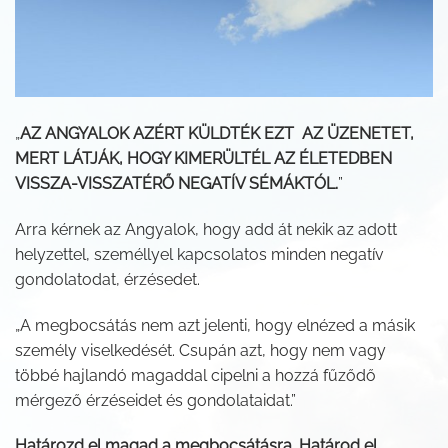
„
AZ ANGYALOK AZÉRT KÜLDTÉK EZT AZ ÜZENETET,
MERT LÁTJÁK, HOGY KIMERÜLTÉL AZ ÉLETEDBEN
VISSZA-VISSZATÉRŐ NEGATÍV SÉMÁKTÓL.
”
Arra kérnek az Angyalok, hogy add át nekik az adott
helyzettel, személlyel kapcsolatos minden negatív
gondolatodat, érzésedet.
„A megbocsátás nem azt jelenti, hogy elnézed a másik
személy viselkedését. Csupán azt, hogy nem vagy
többé hajlandó magaddal cipelni a hozzá fűződő
mérgező érzéseidet és gondolataidat.”
Határozd el magad a megbocsátásra. Határod el