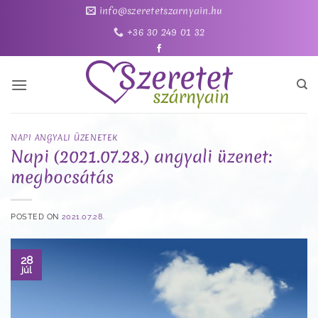
Skip
info@szeretetszarnyain.hu
to
+36 30 249 01 32
content
NAPI ANGYALI ÜZENETEK
Napi (2021.07.28.) angyali üzenet:
megbocsátás
POSTED ON
2021.07.28.
28
júl