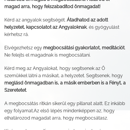
magad arra, hogy felszabadítod önmagadat!
Kérd az angyalok segítségét.
Átadhatod az adott
helyzetet, kapcsolatot az Angyaloknak
, és gyógyulást
kérhetsz rá.
Elvégezhetsz egy
megbocsátási gyakorlatot, meditációt
.
Ne felejts el magadnak is megbocsátani.
Kérd meg az Angyalokat, hogy segítsenek az Ő
szemükkel látni a másikat, a helyzetet. Segítsenek, hogy
meglásd önmagadban is, a másik emberben is a Fényt, a
Szeretetet
.
A megbocsátás ritkán sikerül egy pillanat alatt. Ez inkább
egy folyamat.Az első lépés mindenképpen az, hogy
elhatározod magadat arra, hogy megbocsátasz.