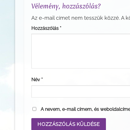
Vélemény, hozzászólás?
Az e-mail címet nem tesszük közzé.
A k
Hozzászólás
*
Név
*
A nevem, e-mail címem, és weboldalcím