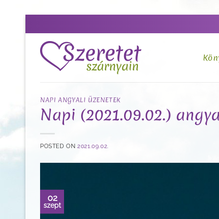
Skip
to
content
Kön
NAPI ANGYALI ÜZENETEK
Napi (2021.09.02.) angyal
POSTED ON
2021.09.02.
02
szept