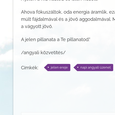
Ahova fókuszáltok, oda energia áramlik, ez
múlt fájdalmával és a jövő aggodalmával. M
a vágyott jövő.
A jelen pillanata a Te pillanatod.”
/angyali közvetítés/
Címkék:
jelen ereje
napi angyali üzenet