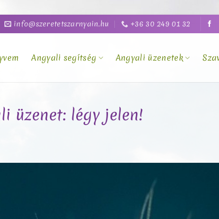
info@szeretetszarnyain.hu
+36 30 249 01 32
yvem
Angyali segítség
Angyali üzenetek
Sza
i üzenet: légy jelen!