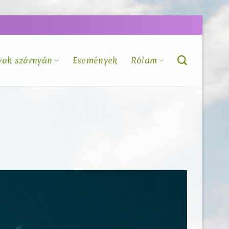
vak szárnyán
Események
Rólam