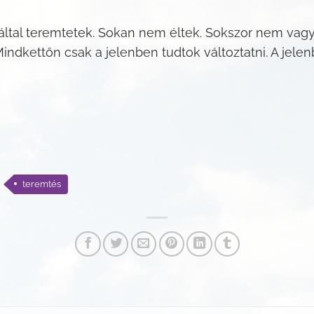
által teremtetek. Sokan nem éltek. Sokszor nem vagyt
indkettőn csak a jelenben tudtok változtatni. A jele
teremtés