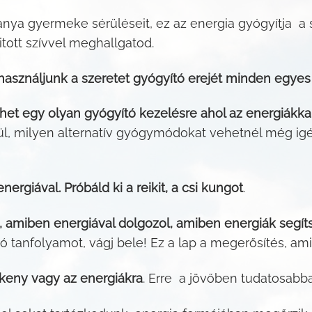
nya gyermeke sérüléseit, ez az energia gyógyítja a s
tott szívvel meghallgatod.
használjunk a szeretet gyógyító erejét minden egyes
et egy olyan gyógyító kezelésre ahol az energiákka
ül, milyen alternatív gyógymódokat vehetnél még i
nergiával. Próbáld ki a reikit, a csi kungot
.
 amiben energiával dolgozol, amiben energiák segít
 tanfolyamot, vágj bele! Ez a lap a megerősítés, am
keny vagy az energiákra
. Erre a jövőben tudatosabban