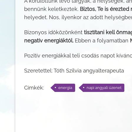
A körülöttünk lévő tárgyak, a helységek, a
bennünk keletkeztek.
Biztos, Te is érezte
helyedet. Nos, ilyenkor az adott helységb
Bizonyos időközönként
tisztítani kell ön
negatív energiáktól.
Ebben a folyamatban
Pozitív energiákkal teli csodás napot kívá
Szeretettel: Tóth Szilvia angyalterapeuta
Címkék:
energia
napi angyali üzenet