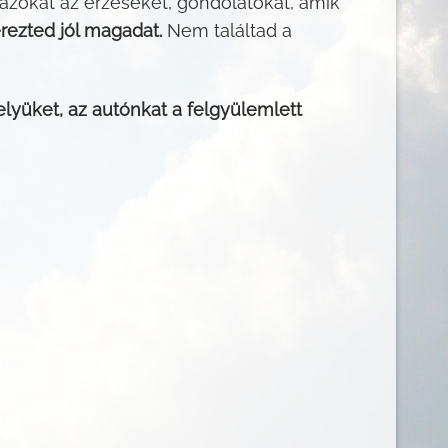
 azokat az érzéseket, gondolatokat, amik
rezted jól magadat.
Nem találtad a
elyüket, az autónkat a felgyülemlett