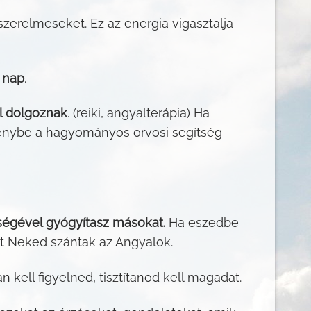
zerelmeseket. Ez az energia vigasztalja
 nap
.
l dolgoznak
. (reiki, angyalterápia) Ha
génybe a hagyományos orvosi segítség
ségével gyógyítasz másokat.
Ha eszedbe
it Neked szántak az Angyalok.
 kell figyelned, tisztítanod kell magadat.