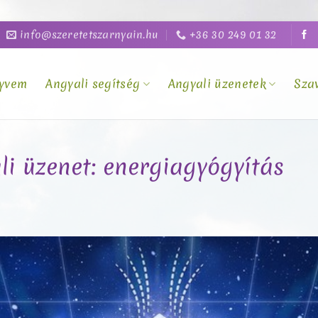
info@szeretetszarnyain.hu
+36 30 249 01 32
yvem
Angyali segítség
Angyali üzenetek
Sza
li üzenet: energiagyógyítás