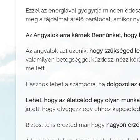
Ezzel az energiával gyógyítja minden édesa
meg a fájdalmat átélő barátodat, amikor nyi
Az Angyalok arra kérnek Bennünket, hogy 
Az angyalok azt üzenik,
hogy szükséged leh
valamilyen betegséggel küzdesz, nézz kör
mellett.
Hasznos lehet a számodra, ha
dolgozol az e
Lehet, hogy az életcélod egy olyan munka,
jutott, hogy elvégezz egy ehhez kapcsolódó
Biztos, te is érezted már, hogy
nagyon érzé