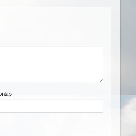
onlap