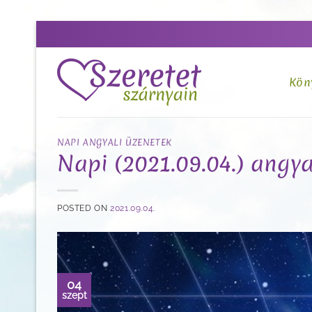
Skip
to
content
Kön
NAPI ANGYALI ÜZENETEK
Napi (2021.09.04.) angya
POSTED ON
2021.09.04.
04
szept