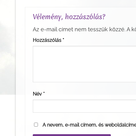
Vélemény, hozzászólás?
Az e-mail címet nem tesszük közzé.
A k
Hozzászólás
*
Név
*
A nevem, e-mail címem, és weboldalcím