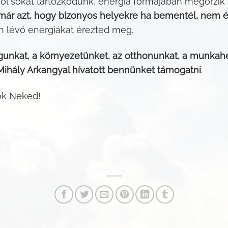
hol sokat tartózkodunk, energia formájában megőrzik
d már azt, hogy bizonyos helyekre ha bementél, nem é
en lévő energiákat érezted meg.
magunkat, a környezetünket, az otthonunkat, a munkah
Mihály Arkangyal hívatott bennünket támogatni
.
nok Neked!