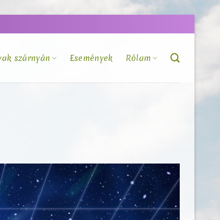
vak szárnyán
Események
Rólam