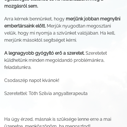
mozgásról sem.
Arra kérnek bennünket, hogy
merjünk jobban megnyílni
embertársaink előtt.
Merjük nyugodtan megosztani
velük, hogy mi nyomja a szívünket valójában. Ha kell,
merjünk másoktól segítséget kérni.
A legnagyobb gyógyító erő a szeretet.
Szeretetet
küldhetünk minden megoldandó problémánkra,
feladatunkra.
Csodaszép napot kívánok!
Szeretettel: Tóth Szilvia angyalterapeuta
Ha úgy érzed, másnak is szüksége lenne erre a mai
üzenetre, megköszönöm, ha megosztod!