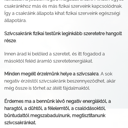
csakránkhoz más és más fizikai szerveink kapcsolódnak.
Így a csakráink állapota kihat fizikai szerveink egészségi
állapotára.
Szívcsakránk fizikai testünk leginkább szeretetre hangolt
része
.
Innen árad ki belőled a szeretet, és itt fogadod a
másoktól feléd áramló szeretetenergiákat.
Minden megélt érzelmünk helye a szívcsakra
. A sok
negatív érzéstől szívcsakránk beszennyeződhet, akár
még össze is törhet az átélt fájdalmaktól.
Érdemes ma a bennünk lévő negatív energiáktól, a
haragtól, a dühtől, a félelemtől, a csalódásoktól,
bűntudattól megszabadulnunk, megtisztítanunk
szívcsakránkat.