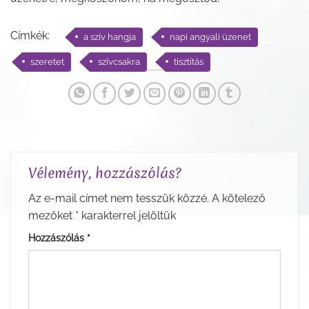
Címkék:
a szív hangja
napi angyali üzenet
szeretet
szívcsakra
tisztítás
Vélemény, hozzászólás?
Az e-mail címet nem tesszük közzé.
A kötelező
mezőket
*
karakterrel jelöltük
Hozzászólás
*