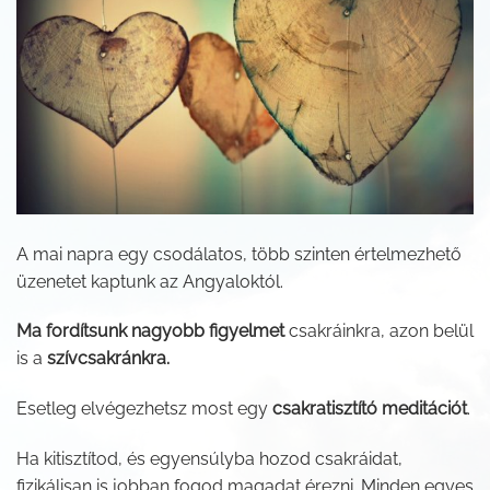
A mai napra egy csodálatos, több szinten értelmezhető
üzenetet kaptunk az Angyaloktól.
Ma fordítsunk nagyobb figyelmet
csakráinkra, azon belül
is a
szívcsakránkra.
Esetleg elvégezhetsz most egy
csakratisztító meditációt
.
Ha kitisztítod, és egyensúlyba hozod csakráidat,
fizikálisan is jobban fogod magadat érezni. Minden egyes