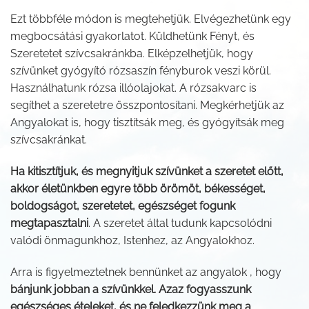
Ezt többféle módon is megtehetjük. Elvégezhetünk egy
megbocsátási gyakorlatot. Küldhetünk Fényt, és
Szeretetet szívcsakránkba. Elképzelhetjük, hogy
szívünket gyógyító rózsaszín fényburok veszi körül.
Használhatunk rózsa illóolajokat. A rózsakvarc is
segíthet a szeretetre összpontosítani. Megkérhetjük az
Angyalokat is, hogy tisztítsák meg, és gyógyítsák meg
szívcsakránkat.
Ha kitisztítjuk, és megnyitjuk szívünket a szeretet előtt,
akkor életünkben egyre több örömöt, békességet,
boldogságot, szeretetet, egészséget fogunk
megtapasztalni
. A szeretet által tudunk kapcsolódni
valódi önmagunkhoz, Istenhez, az Angyalokhoz.
Arra is figyelmeztetnek bennünket az angyalok , hogy
bánjunk jobban a szívünkkel. Azaz fogyasszunk
egészséges ételeket, és ne feledkezzünk meg a