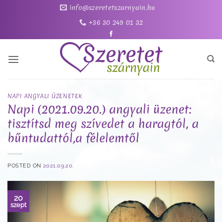
Skip
info@szeretetszarnyain.hu
to
+36 30 249 01 32
content
NAPI ANGYALI ÜZENETEK
Napi (2021.09.20.) angyali üzenet:
tisztítsd meg szívedet a haragtól, a
bűntudattól,a félelemtől
POSTED ON
2021.09.20.
20
szept