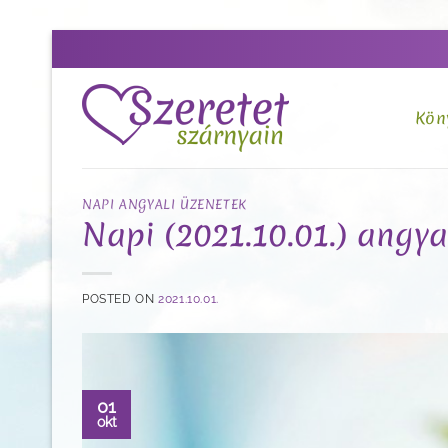
Skip
to
content
Kön
NAPI ANGYALI ÜZENETEK
Napi (2021.10.01.) angy
POSTED ON
2021.10.01.
01
okt