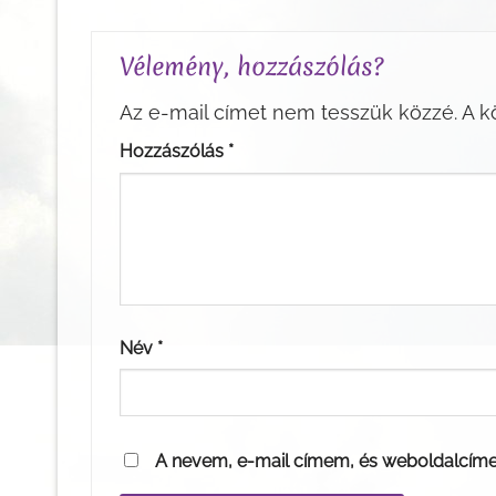
Vélemény, hozzászólás?
Az e-mail címet nem tesszük közzé.
A k
Hozzászólás
*
Név
*
A nevem, e-mail címem, és weboldalcím