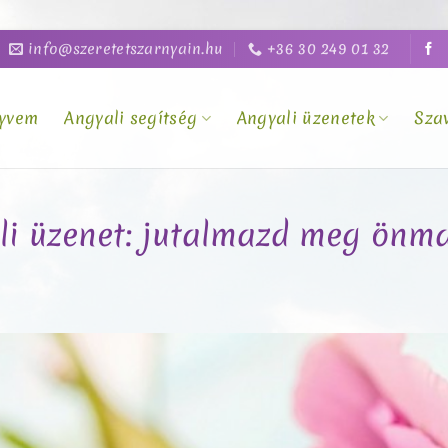
info@szeretetszarnyain.hu
+36 30 249 01 32
yvem
Angyali segítség
Angyali üzenetek
Sza
ali üzenet: jutalmazd meg önm