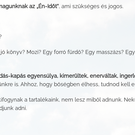
agunknak az „Én-Időt”
, ami szükséges és jogos.
?
ó könyv? Mozi? Egy forró fürdő? Egy masszázs? Egy 
dás-kapás egyensúlya, kimerültek, enerváltak, inger
ünkre is. Ahhoz, hogy bőségben élhess, tudnod kell e
fogynak a tartalékaink, nem lesz miből adnunk. Nekü
junk adni.