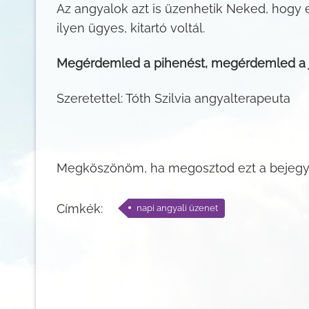
Az angyalok azt is üzenhetik Neked, hogy 
ilyen ügyes, kitartó voltál.
Megérdemled a pihenést, megérdemled a j
Szeretettel: Tóth Szilvia angyalterapeuta
Megköszönöm, ha megosztod ezt a bejegy
Címkék:
napi angyali üzenet