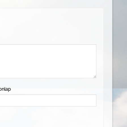
onlap