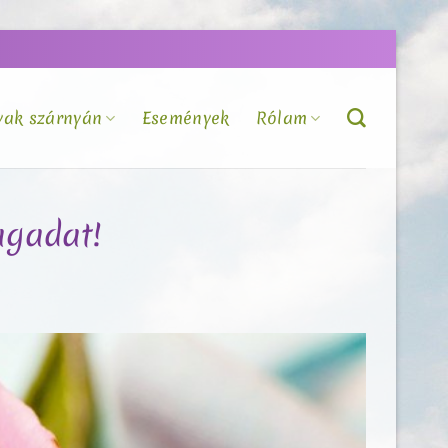
vak szárnyán
Események
Rólam
agadat!