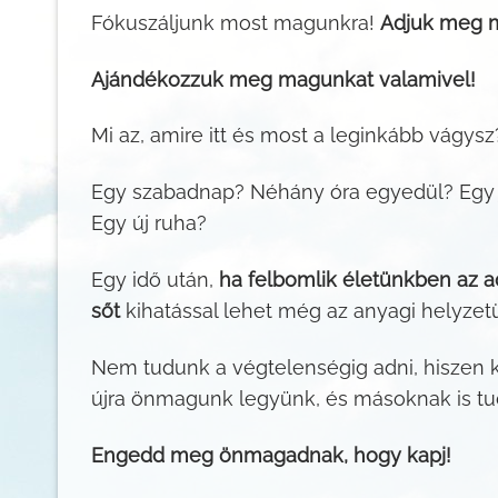
Fókuszáljunk most magunkra!
Adjuk meg m
Ajándékozzuk meg magunkat valamivel!
Mi az, amire itt és most a leginkább vágysz
Egy szabadnap? Néhány óra egyedül? Egy j
Egy új ruha?
Egy idő után,
ha felbomlik életünkben az a
sőt
kihatással lehet még az anyagi helyzet
Nem tudunk a végtelenségig adni, hiszen ki
újra önmagunk legyünk, és másoknak is tud
Engedd meg önmagadnak, hogy kapj!