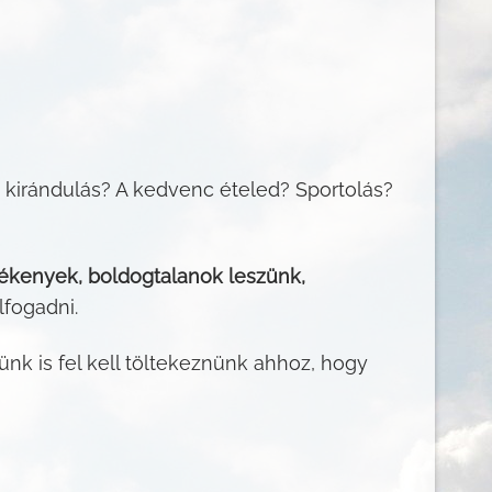
kirándulás? A kedvenc ételed? Sportolás?
lékenyek, boldogtalanok leszünk,
lfogadni.
nk is fel kell töltekeznünk ahhoz, hogy