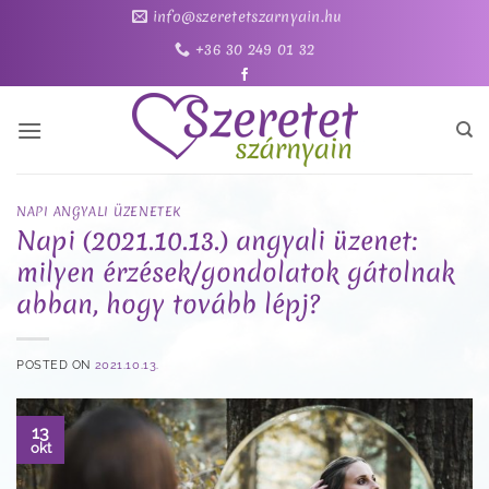
Skip
info@szeretetszarnyain.hu
to
+36 30 249 01 32
content
NAPI ANGYALI ÜZENETEK
Napi (2021.10.13.) angyali üzenet:
milyen érzések/gondolatok gátolnak
abban, hogy tovább lépj?
POSTED ON
2021.10.13.
13
okt