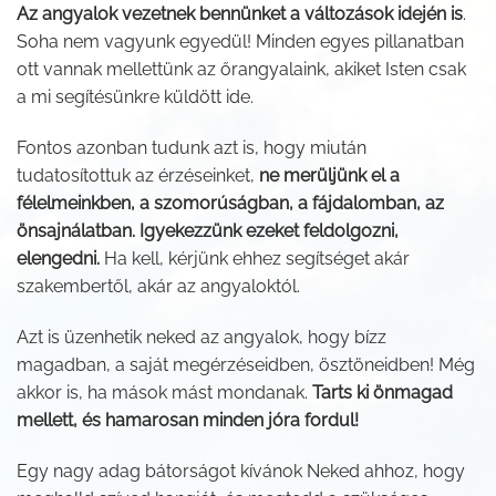
Az angyalok vezetnek bennünket a változások idején is
.
Soha nem vagyunk egyedül! Minden egyes pillanatban
ott vannak mellettünk az őrangyalaink, akiket Isten csak
a mi segítésünkre küldött ide.
Fontos azonban tudunk azt is, hogy miután
tudatosítottuk az érzéseinket,
ne merüljünk el a
félelmeinkben, a szomorúságban, a fájdalomban, az
önsajnálatban. Igyekezzünk ezeket feldolgozni,
elengedni.
Ha kell, kérjünk ehhez segítséget akár
szakembertől, akár az angyaloktól.
Azt is üzenhetik neked az angyalok, hogy bízz
magadban, a saját megérzéseidben, ösztöneidben! Még
akkor is, ha mások mást mondanak.
Tarts ki önmagad
mellett, és hamarosan minden jóra fordul!
Egy nagy adag bátorságot kívánok Neked ahhoz, hogy