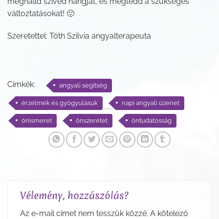
meghalld szíved hangját, és megtedd a szükséges
változtatásokat! 🙂
Szeretettel: Tóth Szilvia angyalterapeuta
Címkék:
angyali segítség
érzelmek és gyógyulásuk
napi angyali üzenet
önismeret
önszeretet
öntudatosság
Vélemény, hozzászólás?
Az e-mail címet nem tesszük közzé.
A kötelező