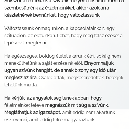
Sokszor azért félünk a szívünk mélyére tekinteni, mert ha
szembesülnénk az érzelmeinkkel, akkor azok arra
késztetnének bennünket, hogy változtassunk.
Változtassunk önmagunkon, a kapcsolatainkon, egy
szituáción, az életünkön. Lehet, hogy még félsz ezeket a
lépéseket megtenni.
Ha egészséges, boldog életet akarunk élni, sokáig nem
menekülhetünk a saját érzéseink elől.
Elnyomhatjuk
ugyan szívünk hangját, de annak bizony egy idő után
meglesz az ára.
Csalódottak, megkeseredettek, betegek
lehetünk miatta.
Ha kérjük, az angyalok segítenek abban
,
hogy
félelmeinket letéve
megnézzük mit súg a szívünk.
Megláthatjuk az igazságot,
amit eddig nem akartunk
észrevenni, amit eddig félre magyaráztunk.