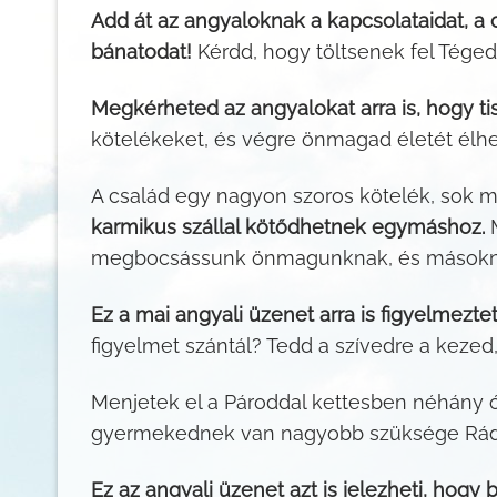
Add át az angyaloknak a kapcsolataidat, a c
bánatodat!
Kérdd, hogy töltsenek fel Téged, 
Megkérheted az angyalokat arra is, hogy ti
kötelékeket, és végre önmagad életét élh
A család egy nagyon szoros kötelék, sok 
karmikus szállal kötődhetnek egymáshoz.
M
megbocsássunk önmagunknak, és másokna
Ez a mai angyali üzenet arra is figyelmeztet
figyelmet szántál? Tedd a szívedre a kezed,
Menjetek el a Pároddal kettesben néhány ór
gyermekednek van nagyobb szüksége Rád? 
Ez az angyali üzenet azt is jelezheti, hogy 