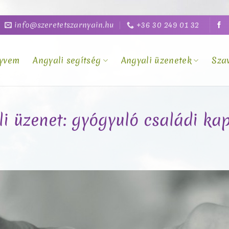
info@szeretetszarnyain.hu
+36 30 249 01 32
yvem
Angyali segítség
Angyali üzenetek
Sza
li üzenet: gyógyuló családi ka