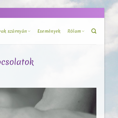
vak szárnyán
Események
Rólam
pcsolatok