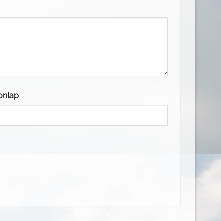
onlap