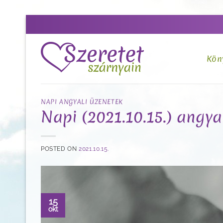
Skip
to
content
Kön
NAPI ANGYALI ÜZENETEK
Napi (2021.10.15.) angya
POSTED ON
2021.10.15.
15
okt