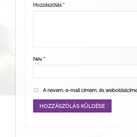
Hozzászólás
*
Név
*
A nevem, e-mail címem, és weboldalcím