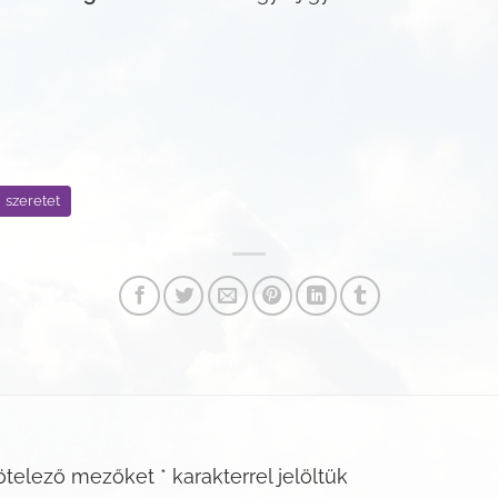
szeretet
ötelező mezőket
*
karakterrel jelöltük