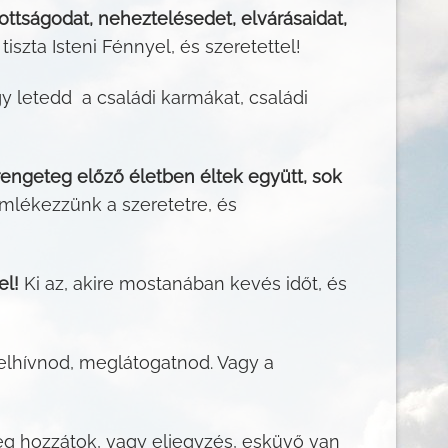
ottságodat, neheztelésedet, elvárásaidat,
iszta Isteni Fénnyel, és szeretettel!
y letedd a családi karmákat, családi
engeteg előző életben éltek együtt, sok
emlékezzünk a szeretetre, és
el!
Ki az, akire mostanában kevés időt, és
felhívnod, meglátogatnod. Vagy a
g hozzátok, vagy eljegyzés, esküvő van