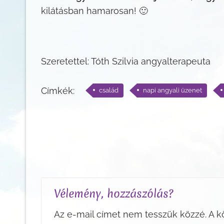
kilátásban hamarosan! 🙂
Szeretettel: Tóth Szilvia angyalterapeuta
Címkék:
család
napi angyali üzenet
Vélemény, hozzászólás?
Az e-mail címet nem tesszük közzé.
A k