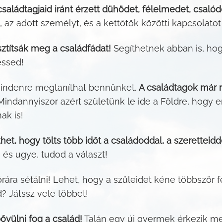
saládtagjaid iránt érzett dühödet, félelmedet, csalód
az adott személyt, és a kettőtök közötti kapcsolatot t
sztítsák meg a családfádat!
Segíthetnek abban is, hog
essed!
mindenre megtaníthat bennünket.
A családtagok már r
indannyiszor azért születünk le ide a Földre, hogy 
k is!
het, hogy tölts több időt a családoddal, a szeretteidd
 és ugye, tudod a választ!
ára sétálni! Lehet, hogy a szüleidet kéne többször 
Játssz vele többet!
bővülni fog a család!
Talán egy új gyermek érkezik me