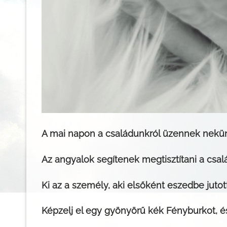
A mai napon a családunkról üzennek nekün
Az angyalok segítenek megtisztítani a csal
Ki az a személy, aki elsőként eszedbe jutot
Képzelj el egy gyönyörű kék Fényburkot, é