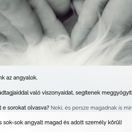
k az angyalok.
ádtagjaiddal való viszonyaidat, segítenek meggyógyít
t e sorokat olvasva?
Neki, és persze magadnak is m
s sok-sok angyalt magad és adott személy körül!