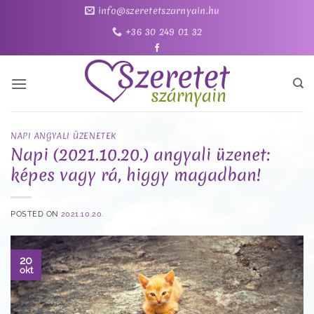
Skip
info@szeretetszarnyain.hu
to
+36 30 249 01 32
content
NAPI ANGYALI ÜZENETEK
Napi (2021.10.20.) angyali üzenet:
képes vagy rá, higgy magadban!
POSTED ON
2021.10.20.
20
okt