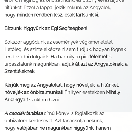
erőnk, meginog az önbizalmunk, és bizony elveszítjük a
hitünket. Ezzel a lappal jelzik nekünk az Angyalok,
hogy
minden rendben lesz, csak tartsunk ki.
Bízzunk, higgyünk az Égi Segítségben!
Sokszor aggódunk az események végkimenetelét
illetőleg, és szinte elképzelni sem tudjuk, hogyan fognak
rendeződni dolgaink. Ha bármilyen pici
félelmet
is
tapasztalunk magunkban,
adjuk át azt az Angyaloknak, a
Szentléleknek.
Kérjük meg az Angyalokat, hogy növeljék a hitünket,
növeljék
az önbizalmunkat
! Én ilyen esetekben
Mihály
Arkangyalt
szoktam hívni.
A csodák tanítása
című könyv is foglalkozik az
önbizalom kérdésével. Azt tanácsolja nekünk,
hogy
valójában ne magunkban higgyünk, hanem