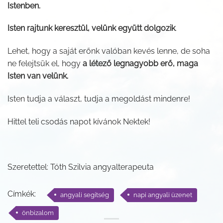
Istenben.
Isten rajtunk keresztül, velünk együtt dolgozik
.
Lehet, hogy a saját erőnk valóban kevés lenne, de soha
ne felejtsük el, hogy
a létező legnagyobb erő, maga
Isten van velünk.
Isten tudja a választ, tudja a megoldást mindenre!
Hittel teli csodás napot kívánok Nektek!
Szeretettel: Tóth Szilvia angyalterapeuta
Címkék:
angyali segítség
napi angyali üzenet
önbizalom