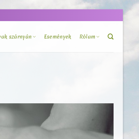
vak szárnyán
Események
Rólam