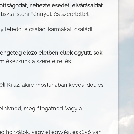
ottságodat, neheztelésedet, elvárásaidat,
iszta Isteni Fénnyel, és szeretettel!
y letedd a családi karmákat, családi
engeteg előző életben éltek együtt, sok
emlékezzünk a szeretetre, és
el!
Ki az, akire mostanában kevés időt, és
felhívnod, meglátogatnod. Vagy a
g hozzátok, vagy eljegyzés, esküvő van