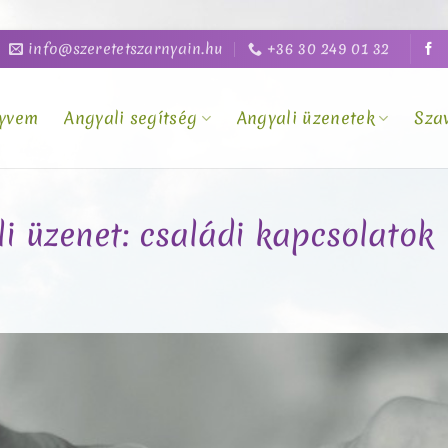
info@szeretetszarnyain.hu
+36 30 249 01 32
yvem
Angyali segítség
Angyali üzenetek
Sza
li üzenet: családi kapcsolatok