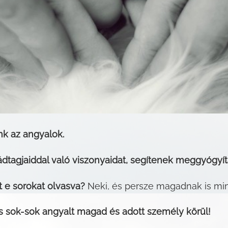
k az angyalok.
ádtagjaiddal való viszonyaidat, segítenek meggyógyít
t e sorokat olvasva?
Neki, és persze magadnak is m
s sok-sok angyalt magad és adott személy körül!