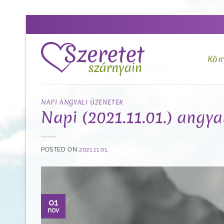
Skip
to
content
Kön
NAPI ANGYALI ÜZENETEK
Napi (2021.11.01.) angya
POSTED ON
2021.11.01.
01
nov