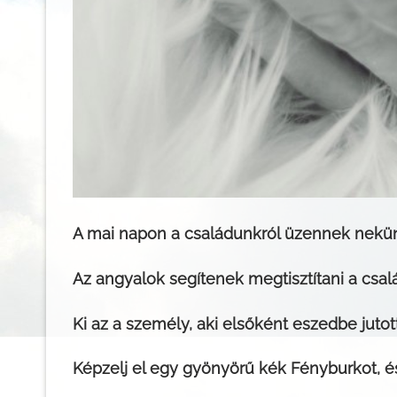
A mai napon a családunkról üzennek nekün
Az angyalok segítenek megtisztítani a csal
Ki az a személy, aki elsőként eszedbe jutot
Képzelj el egy gyönyörű kék Fényburkot, é