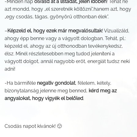
-Minden nap
olvasd át a listádat, jelen időben
! Tehát ne
azt mondd, hogy „el szeretnék költözni”,hanem azt, hogy
„egy csodás, tágas, gyönyörű otthonban élek”.
–
Képzeld el, hogy ezek már megvalósultak
! Vizualizáld,
ahogy épp benne vagy a vágyott dologban. Tehát, pl.:
képzeld el, ahogy az új otthonodban tevékenykedsz,
élsz. Minél részletesebben meg tudod jeleníteni a
vágyott dolgot, annál nagyobb erőt, energiát tudsz neki
adni!
-Ha bármiféle
negatív gondolat
, félelem, kétely,
bizonytalanság jelenne meg benned,
kérd meg az
angyalokat, hogy vigyék el belőled
.
Csodás napot kívánok! 🙂