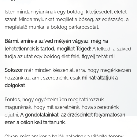
Isten mindannyiunknak egy boldog, kiteljesedett életet
szánt. Mindannyiunkat megillet a bőség, az egészség, a
megfelelő munka, a boldog párkapcsolat.
Bármi, amire a szíved mélyén vágysz, még ha
lehetetlennek is tartod, megillet Téged
! A lelked, a szíved
tudja az utat egy boldog élet felé, figyelj tehát rá!
Sokszor
már minden készen áll arra, hogy megérkezzen
hozzánk az, amit szeretnénk, csak
mi hátráltatjuk a
dolgokat
.
Fontos, hogy egyértelműen meghatározzuk
magunknak, hogy mit szeretnénk, hova szeretnénk
eljutni.
A gondolatainkat, az érzéseinket folyamatosan
ezen a célon kell tartanunk.
Olyan, mint amikor a hajók haladnak a világító torony