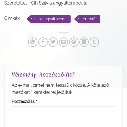
Szeretettel: Tóth Szilvia angyalterapeuta
Címkék:
napi angyali üzenet
teremtés
Vélemény, hozzászólás?
Az e-mail címet nem tesszük közzé.
A kötelező
mezőket
*
karakterrel jelöltük
Hozzászólás
*