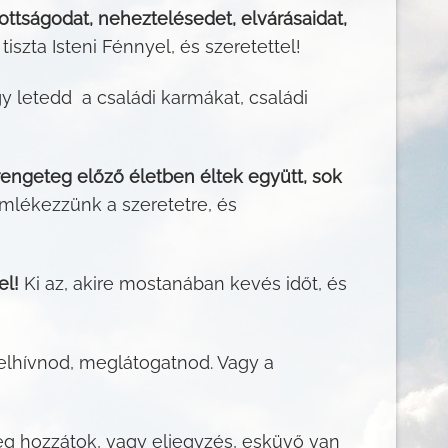
ottságodat, neheztelésedet, elvárásaidat,
iszta Isteni Fénnyel, és szeretettel!
y letedd a családi karmákat, családi
engeteg előző életben éltek együtt, sok
emlékezzünk a szeretetre, és
el!
Ki az, akire mostanában kevés időt, és
felhívnod, meglátogatnod. Vagy a
g hozzátok, vagy eljegyzés, esküvő van