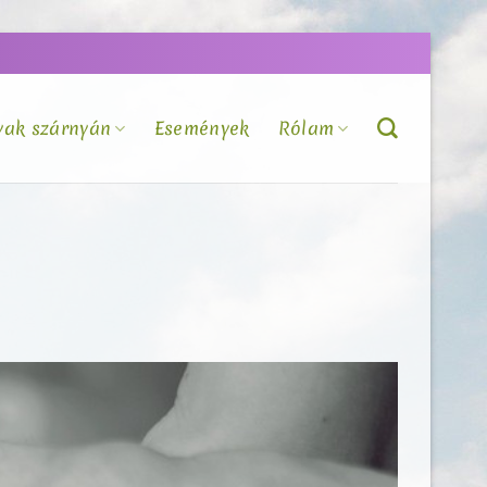
vak szárnyán
Események
Rólam