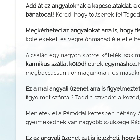
Add át az angyaloknak a kapcsolataidat, a c
bánatodat!
Kérdd, hogy töltsenek fel Téged, 
Megkérheted az angyalokat arra is, hogy ti
kötelékeket, és végre önmagad életét élh
A család egy nagyon szoros kötelék, sok 
karmikus szállal kötődhetnek egymáshoz.
M
megbocsássunk önmagunknak, és másokna
Ez a mai angyali üzenet arra is figyelmeztet
figyelmet szántál? Tedd a szívedre a kezed,
Menjetek el a Pároddal kettesben néhány ór
gyermekednek van nagyobb szüksége Rád? 
Ez az angyali üzenet azt is jelezheti, hogy 