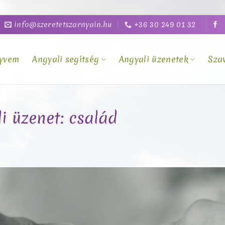
info@szeretetszarnyain.hu
+36 30 249 01 32
yvem
Angyali segítség
Angyali üzenetek
Sza
i üzenet: család