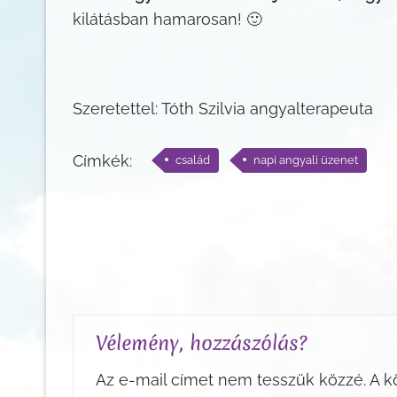
kilátásban hamarosan! 🙂
Szeretettel: Tóth Szilvia angyalterapeuta
Címkék:
család
napi angyali üzenet
Vélemény, hozzászólás?
Az e-mail címet nem tesszük közzé.
A k