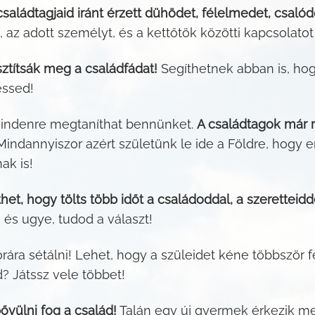
saládtagjaid iránt érzett dühödet, félelmedet, csalód
az adott személyt, és a kettőtök közötti kapcsolatot t
sztítsák meg a családfádat!
Segíthetnek abban is, hog
essed!
mindenre megtaníthat bennünket.
A családtagok már r
indannyiszor azért születünk le ide a Földre, hogy 
k is!
het, hogy tölts több időt a családoddal, a szeretteidd
 és ugye, tudod a választ!
ára sétálni! Lehet, hogy a szüleidet kéne többször 
Játssz vele többet!
bővülni fog a család!
Talán egy új gyermek érkezik me