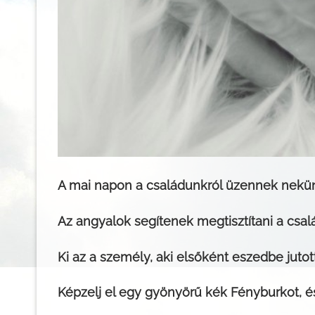
A mai napon a családunkról üzennek nekün
Az angyalok segítenek megtisztítani a csal
Ki az a személy, aki elsőként eszedbe jutot
Képzelj el egy gyönyörű kék Fényburkot, é