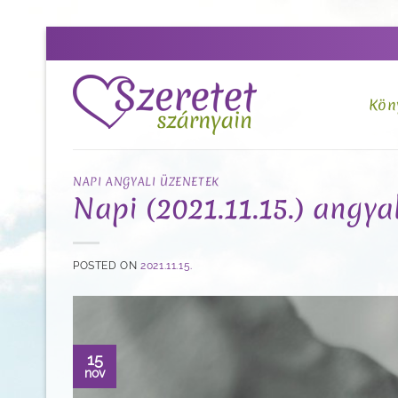
Skip
to
content
Kön
NAPI ANGYALI ÜZENETEK
Napi (2021.11.15.) angyal
POSTED ON
2021.11.15.
15
nov