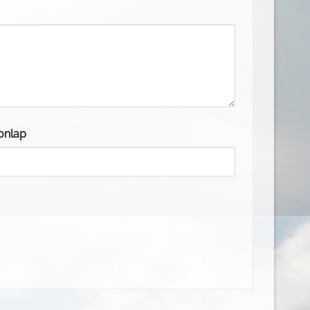
onlap