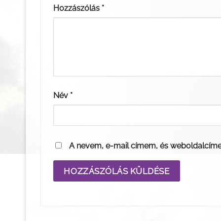
Hozzászólás
*
Név
*
A nevem, e-mail címem, és weboldalcím