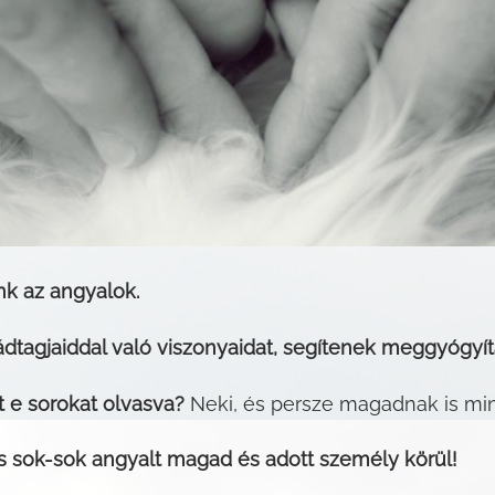
k az angyalok.
ádtagjaiddal való viszonyaidat, segítenek meggyógyít
t e sorokat olvasva?
Neki, és persze magadnak is m
s sok-sok angyalt magad és adott személy körül!