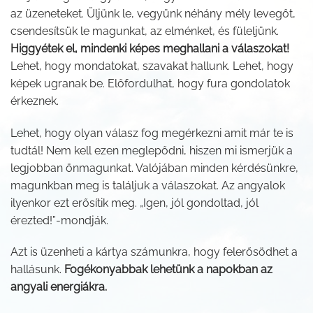
az üzeneteket. Üljünk le, vegyünk néhány mély levegőt,
csendesítsük le magunkat, az elménket, és füleljünk.
Higgyétek el, mindenki képes meghallani a válaszokat!
Lehet, hogy mondatokat, szavakat hallunk. Lehet, hogy
képek ugranak be. Előfordulhat, hogy fura gondolatok
érkeznek.
Lehet, hogy olyan válasz fog megérkezni amit már te is
tudtál! Nem kell ezen meglepődni, hiszen mi ismerjük a
legjobban önmagunkat. Valójában minden kérdésünkre,
magunkban meg is találjuk a válaszokat. Az angyalok
ilyenkor ezt erősítik meg. „Igen, jól gondoltad, jól
érezted!”-mondják.
Azt is üzenheti a kártya számunkra, hogy felerősödhet a
hallásunk.
Fogékonyabbak lehetünk a napokban az
angyali energiákra.