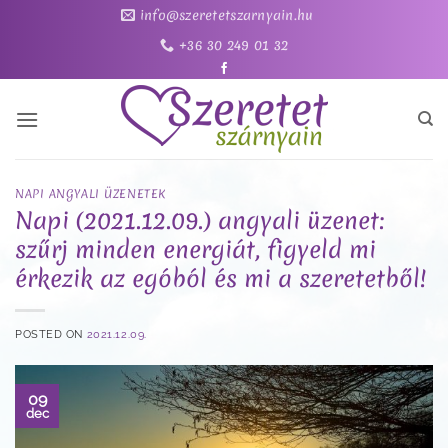
Skip
info@szeretetszarnyain.hu
to
+36 30 249 01 32
content
NAPI ANGYALI ÜZENETEK
Napi (2021.12.09.) angyali üzenet:
szűrj minden energiát, figyeld mi
érkezik az egóból és mi a szeretetből!
POSTED ON
2021.12.09.
09
dec