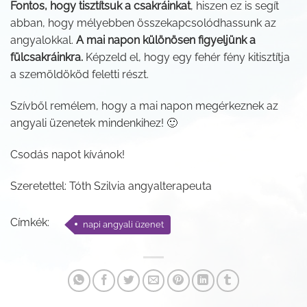
Fontos, hogy tisztítsuk a csakráinkat
, hiszen ez is segít
abban, hogy mélyebben összekapcsolódhassunk az
angyalokkal.
A mai napon különösen figyeljünk a
fülcsakráinkra.
Képzeld el, hogy egy fehér fény kitisztítja
a szemöldököd feletti részt.
Szívből remélem, hogy a mai napon megérkeznek az
angyali üzenetek mindenkihez! 🙂
Csodás napot kívánok!
Szeretettel: Tóth Szilvia angyalterapeuta
Címkék:
napi angyali üzenet