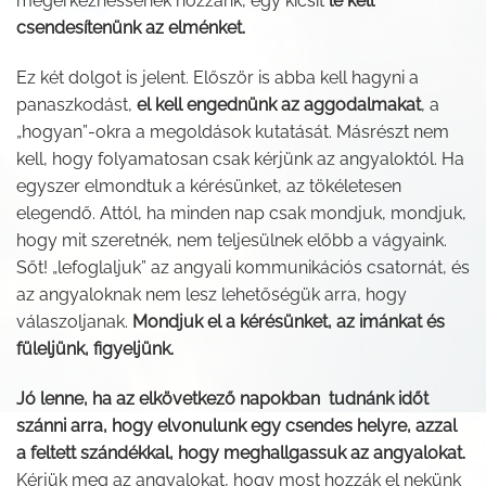
megérkezhessenek hozzánk, egy kicsit
le kell
csendesítenünk az elménket.
Ez két dolgot is jelent. Először is abba kell hagyni a
panaszkodást,
el kell engednünk az aggodalmakat
, a
„hogyan”-okra a megoldások kutatását. Másrészt nem
kell, hogy folyamatosan csak kérjünk az angyaloktól. Ha
egyszer elmondtuk a kérésünket, az tökéletesen
elegendő. Attól, ha minden nap csak mondjuk, mondjuk,
hogy mit szeretnék, nem teljesülnek előbb a vágyaink.
Sőt! „lefoglaljuk” az angyali kommunikációs csatornát, és
az angyaloknak nem lesz lehetőségük arra, hogy
válaszoljanak.
Mondjuk el a kérésünket, az imánkat és
füleljünk, figyeljünk.
Jó lenne, ha az elkövetkező napokban tudnánk időt
szánni arra, hogy elvonulunk egy csendes helyre, azzal
a feltett szándékkal, hogy meghallgassuk az angyalokat.
Kérjük meg az angyalokat, hogy most hozzák el nekünk