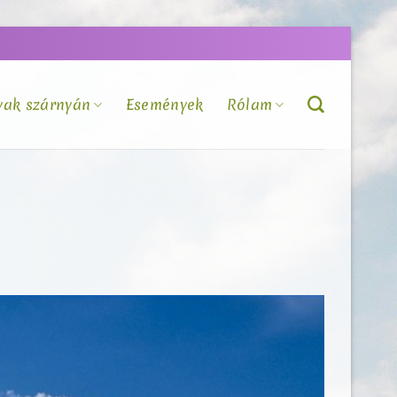
vak szárnyán
Események
Rólam