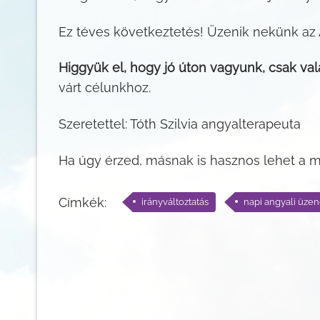
Ez téves következtetés! Üzenik nekünk az
Higgyük el, hogy jó úton vagyunk, csak val
várt célunkhoz.
Szeretettel: Tóth Szilvia angyalterapeuta
Ha úgy érzed, másnak is hasznos lehet a
Címkék:
irányváltoztatás
napi angyali üzen