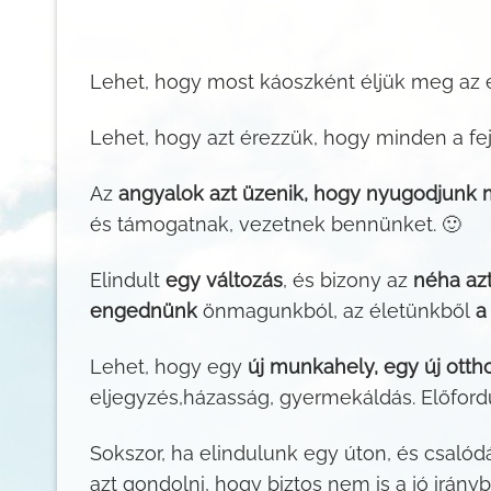
Lehet, hogy most káoszként éljük meg az
Lehet, hogy azt érezzük, hogy minden a feje
Az
angyalok azt üzenik, hogy nyugodjunk m
és támogatnak, vezetnek bennünket. 🙂
Elindult
egy változás
, és bizony az
néha az
engednünk
önmagunkból, az életünkből
a
Lehet, hogy egy
új munkahely, egy új ottho
eljegyzés,házasság, gyermekáldás. Előford
Sokszor, ha elindulunk egy úton, és csaló
azt gondolni, hogy biztos nem is a jó irányb