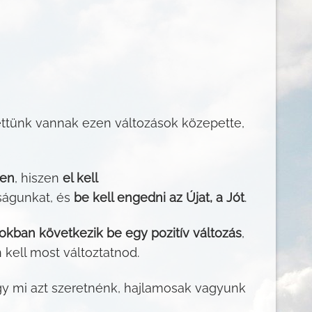
ettünk vannak ezen változások közepette,
den
, hiszen
el kell
ságunkat, és
be kell engedni az Újat, a Jót
.
okban következik be egy pozitív változás
,
kell most változtatnod.
gy mi azt szeretnénk, hajlamosak vagyunk