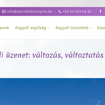
info@szeretetszarnyain.hu
+36 30 249 01 32
yvem
Angyali segítség
Angyali üzenetek
Sza
i üzenet: változás, változtatás