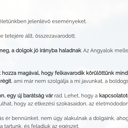
 életünkben jelenlévő eseményeket.
 tetejére állt, összezavarodott.
eg, a dolgok jó irányba haladnak
. Az Angyalok mell
t hozza magával, hogy felkavarodik körülöttünk min
 régit
, ami már nem szolgálja a mi javunkat, a boldog
n, egy új barátság vár
rád. Lehet, hogy a
kapcsolatot
ulhat, hogy az étkezési szokásaidon, az életmódodon 
dás ér bennünket, nem úgy alakulnak a dolgaink, aho
a tartunk, és feladjuk az egészet.