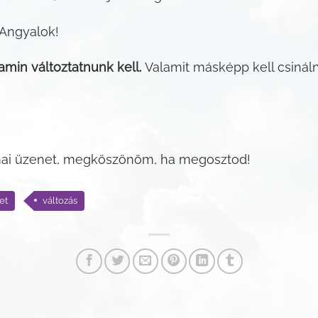
 Angyalok!
amin változtatnunk kell.
Valamit másképp kell csinál
 mai üzenet, megköszönöm, ha megosztod!
et
változás