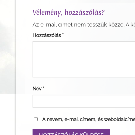
Vélemény, hozzászólás?
Az e-mail címet nem tesszük közzé.
A k
Hozzászólás
*
Név
*
A nevem, e-mail címem, és weboldalcím