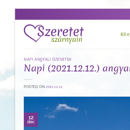
Skip
to
content
Kön
NAPI ANGYALI ÜZENETEK
Napi (2021.12.12.) angyal
POSTED ON
2021.12.12.
12
dec