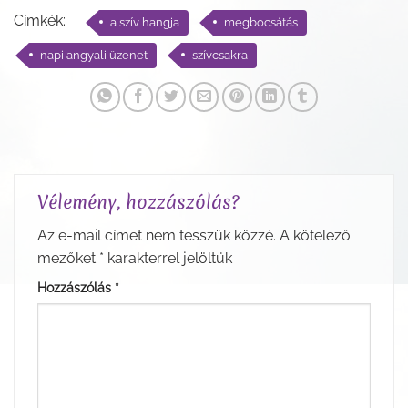
Címkék:
a szív hangja
megbocsátás
napi angyali üzenet
szívcsakra
Vélemény, hozzászólás?
Az e-mail címet nem tesszük közzé.
A kötelező
mezőket
*
karakterrel jelöltük
Hozzászólás
*