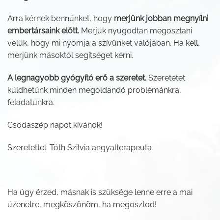
Arra kérnek bennünket, hogy
merjünk jobban megnyílni
embertársaink előtt.
Merjük nyugodtan megosztani
velük, hogy mi nyomja a szívünket valójában. Ha kell,
merjünk másoktól segítséget kérni.
A legnagyobb gyógyító erő a szeretet.
Szeretetet
küldhetünk minden megoldandó problémánkra,
feladatunkra.
Csodaszép napot kívánok!
Szeretettel: Tóth Szilvia angyalterapeuta
Ha úgy érzed, másnak is szüksége lenne erre a mai
üzenetre, megköszönöm, ha megosztod!