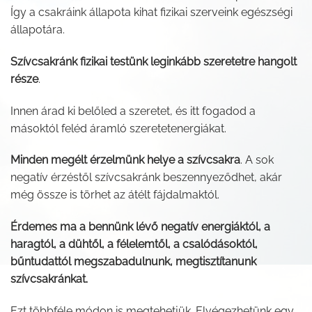
Így a csakráink állapota kihat fizikai szerveink egészségi
állapotára.
Szívcsakránk fizikai testünk leginkább szeretetre hangolt
része
.
Innen árad ki belőled a szeretet, és itt fogadod a
másoktól feléd áramló szeretetenergiákat.
Minden megélt érzelmünk helye a szívcsakra
. A sok
negatív érzéstől szívcsakránk beszennyeződhet, akár
még össze is törhet az átélt fájdalmaktól.
Érdemes ma a bennünk lévő negatív energiáktól, a
haragtól, a dühtől, a félelemtől, a csalódásoktól,
bűntudattól megszabadulnunk, megtisztítanunk
szívcsakránkat.
Ezt többféle módon is megtehetjük. Elvégezhetünk egy