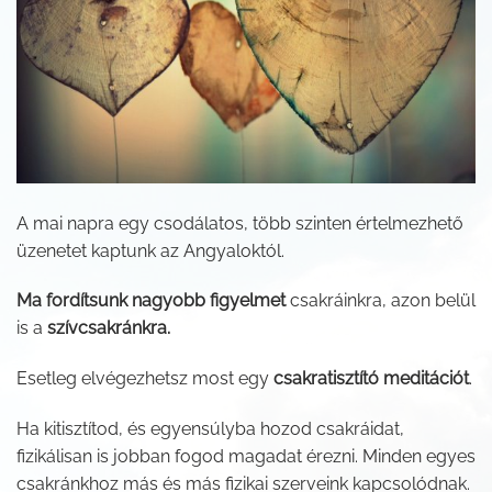
A mai napra egy csodálatos, több szinten értelmezhető
üzenetet kaptunk az Angyaloktól.
Ma fordítsunk nagyobb figyelmet
csakráinkra, azon belül
is a
szívcsakránkra.
Esetleg elvégezhetsz most egy
csakratisztító meditációt
.
Ha kitisztítod, és egyensúlyba hozod csakráidat,
fizikálisan is jobban fogod magadat érezni. Minden egyes
csakránkhoz más és más fizikai szerveink kapcsolódnak.