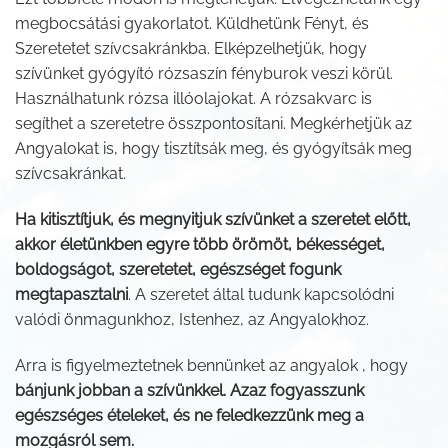
megbocsátási gyakorlatot. Küldhetünk Fényt, és
Szeretetet szívcsakránkba. Elképzelhetjük, hogy
szívünket gyógyító rózsaszín fényburok veszi körül.
Használhatunk rózsa illóolajokat. A rózsakvarc is
segíthet a szeretetre összpontosítani. Megkérhetjük az
Angyalokat is, hogy tisztítsák meg, és gyógyítsák meg
szívcsakránkat.
Ha kitisztítjuk, és megnyitjuk szívünket a szeretet előtt,
akkor életünkben egyre több örömöt, békességet,
boldogságot, szeretetet, egészséget fogunk
megtapasztalni
. A szeretet által tudunk kapcsolódni
valódi önmagunkhoz, Istenhez, az Angyalokhoz.
Arra is figyelmeztetnek bennünket az angyalok , hogy
bánjunk jobban a szívünkkel. Azaz fogyasszunk
egészséges ételeket, és ne feledkezzünk meg a
mozgásról sem.