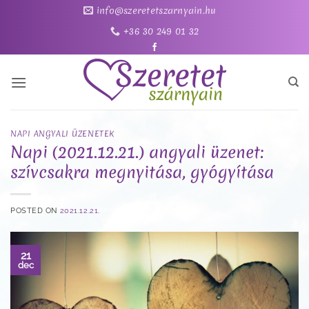
Skip
info@szeretetszarnyain.hu
to
+36 30 249 01 32
content
NAPI ANGYALI ÜZENETEK
Napi (2021.12.21.) angyali üzenet:
szívcsakra megnyitása, gyógyítása
POSTED ON
2021.12.21.
21
dec