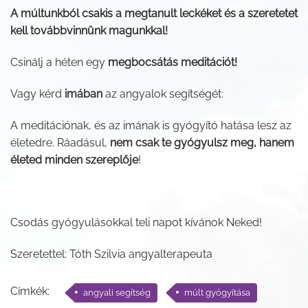
A múltunkból csakis a megtanult leckéket és a szeretetet
kell továbbvinnünk magunkkal!
Csinálj a héten egy
megbocsátás meditációt!
Vagy kérd
imában
az angyalok segítségét:
A meditációnak, és az imának is gyógyító hatása lesz az
életedre. Ráadásul,
nem csak te gyógyulsz meg, hanem
életed minden szereplője
!
Csodás gyógyulásokkal teli napot kívánok Neked!
Szeretettel: Tóth Szilvia angyalterapeuta
Címkék:
angyali segítség
múlt gyógyítása