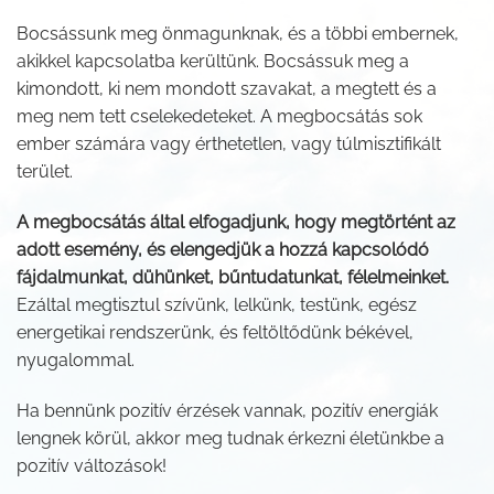
Bocsássunk meg önmagunknak, és a többi embernek,
akikkel kapcsolatba kerültünk. Bocsássuk meg a
kimondott, ki nem mondott szavakat, a megtett és a
meg nem tett cselekedeteket. A megbocsátás sok
ember számára vagy érthetetlen, vagy túlmisztifikált
terület.
A megbocsátás által elfogadjunk, hogy megtörtént az
adott esemény, és elengedjük a hozzá kapcsolódó
fájdalmunkat, dühünket, bűntudatunkat, félelmeinket.
Ezáltal megtisztul szívünk, lelkünk, testünk, egész
energetikai rendszerünk, és feltöltődünk békével,
nyugalommal.
Ha bennünk pozitív érzések vannak, pozitív energiák
lengnek körül, akkor meg tudnak érkezni életünkbe a
pozitív változások!