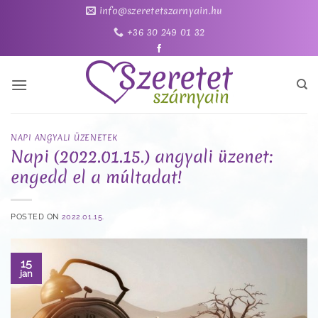
Skip
info@szeretetszarnyain.hu
to
+36 30 249 01 32
content
NAPI ANGYALI ÜZENETEK
Napi (2022.01.15.) angyali üzenet:
engedd el a múltadat!
POSTED ON
2022.01.15.
15
jan