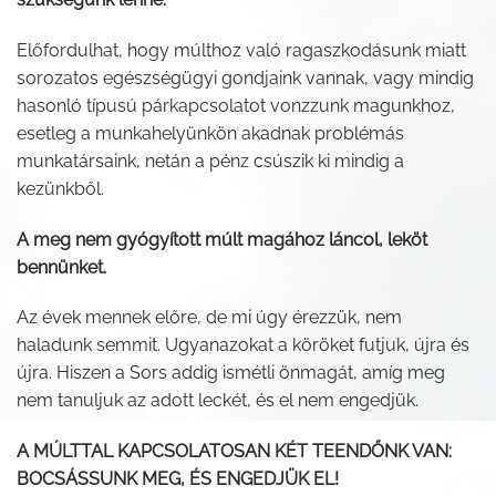
Előfordulhat, hogy múlthoz való ragaszkodásunk miatt
sorozatos egészségügyi gondjaink vannak, vagy mindig
hasonló típusú párkapcsolatot vonzzunk magunkhoz,
esetleg a munkahelyünkön akadnak problémás
munkatársaink, netán a pénz csúszik ki mindig a
kezünkből.
A meg nem gyógyított múlt magához láncol, leköt
bennünket.
Az évek mennek előre, de mi úgy érezzük, nem
haladunk semmit. Ugyanazokat a köröket futjuk, újra és
újra. Hiszen a Sors addig ismétli önmagát, amíg meg
nem tanuljuk az adott leckét, és el nem engedjük.
A MÚLTTAL KAPCSOLATOSAN KÉT TEENDŐNK VAN:
BOCSÁSSUNK MEG, ÉS ENGEDJÜK EL!