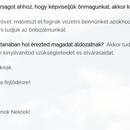
ságot ahhoz, hogy képviseljük önmagunkat, akkor ké
erővel, másrészt el fognak vezetni bennünket azokh
ni tudjuk az önbizalmunkat.
ostanában hol érezted magadat áldozatnak?
Akkor tud
kinyilvánítod szükségleteidet és elvárásaidat.
knak.
a fejlődésre!
vánok Nektek!