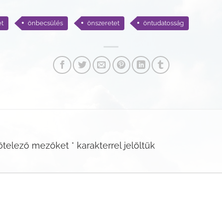
et
önbecsülés
önszeretet
öntudatosság
ötelező mezőket
*
karakterrel jelöltük