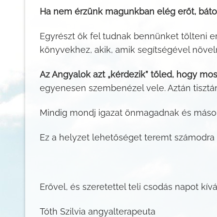
Ha nem érzünk magunkban elég erőt, bátor
Egyrészt ők fel tudnak bennünket tölteni 
könyvekhez, akik, amik segítségével növel
Az Angyalok azt „kérdezik” tőled, hogy m
egyenesen szembenézel vele. Aztán tisztán 
Mindig mondj igazat önmagadnak és máso
Ez a helyzet lehetőséget teremt számodra 
Erővel, és szeretettel teli csodás napot kí
Tóth Szilvia angyalterapeuta