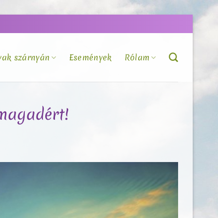
vak szárnyán
Események
Rólam
nmagadért!