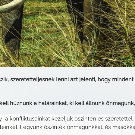
szik, szeretetteljesnek lenni azt jelenti, hogy minde
ell húznunk a határainkat, ki kell állnunk önmagunk,
 a konfliktusainkat kezeljük őszintén és szeretettel
eteinket. Legyünk őszinték önmagunkkal, és másokka