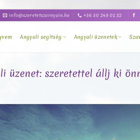
info@szeretetszarnyain.hu
+36 30 249 01 32
yvem
Angyali segítség
Angyali üzenetek
Sza
i üzenet: szeretettel állj ki ö