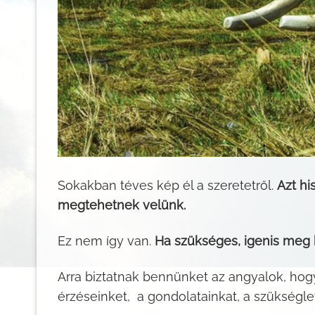
Sokakban téves kép él a szeretetről.
Azt hi
megtehetnek velünk.
Ez nem így van.
Ha szükséges, igenis meg k
Arra biztatnak bennünket az angyalok, hogy
érzéseinket, a gondolatainkat, a szükségl