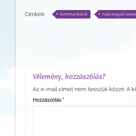
Címkék:
kommunikáció
napi angyali üzen
Vélemény, hozzászólás?
Az e-mail címet nem tesszük közzé.
A k
Hozzászólás
*