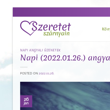
Skip
to
content
Kön
NAPI ANGYALI ÜZENETEK
Napi (2022.01.26.) angyal
POSTED ON
2022.01.26.
26
jan