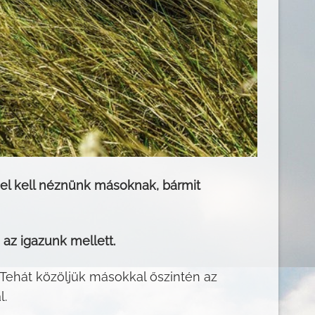
nt el kell néznünk másoknak, bármit
 az igazunk mellett.
. Tehát közöljük másokkal őszintén az
l.