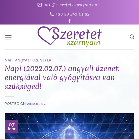
Skip
info@szeretetszarnyain.hu
to
+36 30 249 01 32
content
NAPI ANGYALI ÜZENETEK
Napi (2022.02.07.) angyali üzenet:
energiával való gyógyításra van
szükséged!
POSTED ON
2022.02.07.
07
febr