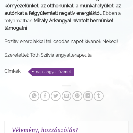
környezetünket, az otthonunkat, a munkahelyüket, az
autónkat a felgyülemlett negatív energiáktól.
Ebben a
folyamatban
Mihály Arkangyal hívatott bennünket
támogatni
.
Pozitív energiákkal teli csodás napot kívánok Neked!
Szeretettel: Tóth Szilvia angyalterapeuta
Címkék:
napi angyali üzenet
Vélemény, hozzászólás?