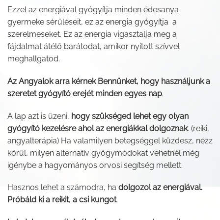
Ezzel az energiával gyógyítja minden édesanya
gyermeke sérüléseit, ez az energia gyógyítja a
szerelmeseket. Ez az energia vigasztalja meg a
fájdalmat átélő barátodat, amikor nyitott szívvel
meghallgatod.
Az Angyalok arra kérnek Bennünket, hogy használjunk a
szeretet gyógyító erejét minden egyes nap
.
A lap azt is üzeni,
hogy szükséged lehet egy olyan
gyógyító kezelésre ahol az energiákkal dolgoznak
. (reiki,
angyalterápia) Ha valamilyen betegséggel küzdesz, nézz
körül, milyen alternatív gyógymódokat vehetnél még
igénybe a hagyományos orvosi segítség mellett.
Hasznos lehet a számodra, ha
dolgozol az energiával.
Próbáld ki a reikit, a csi kungot
.