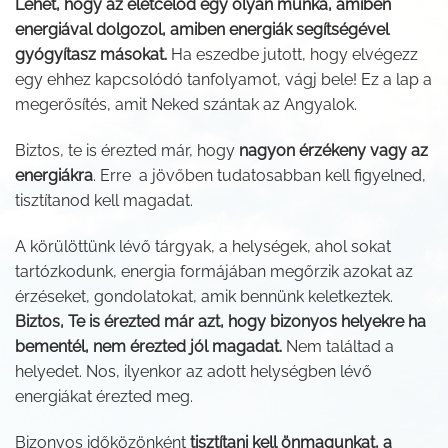
Lehet, hogy az életcélod egy olyan munka, amiben
energiával dolgozol, amiben energiák segítségével
gyógyítasz másokat.
Ha eszedbe jutott, hogy elvégezz
egy ehhez kapcsolódó tanfolyamot, vágj bele! Ez a lap a
megerősítés, amit Neked szántak az Angyalok.
Biztos, te is érezted már, hogy
nagyon érzékeny vagy az
energiákra
. Erre a jövőben tudatosabban kell figyelned,
tisztítanod kell magadat.
A körülöttünk lévő tárgyak, a helységek, ahol sokat
tartózkodunk, energia formájában megőrzik azokat az
érzéseket, gondolatokat, amik bennünk keletkeztek.
Biztos, Te is érezted már azt, hogy bizonyos helyekre ha
bementél, nem érezted jól magadat.
Nem találtad a
helyedet. Nos, ilyenkor az adott helységben lévő
energiákat érezted meg.
Bizonyos időközönként
tisztítani kell önmagunkat, a