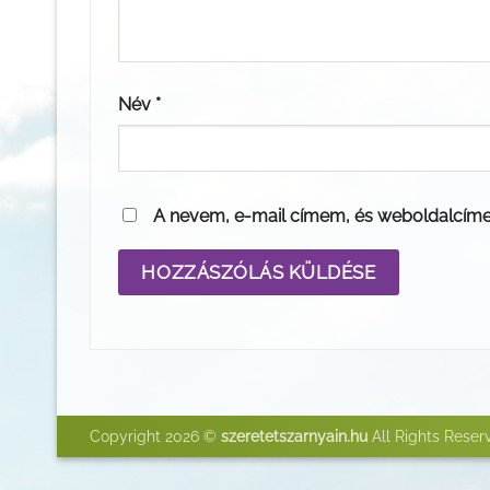
Név
*
A nevem, e-mail címem, és weboldalcím
Copyright 2026 ©
szeretetszarnyain.hu
All Rights Reser