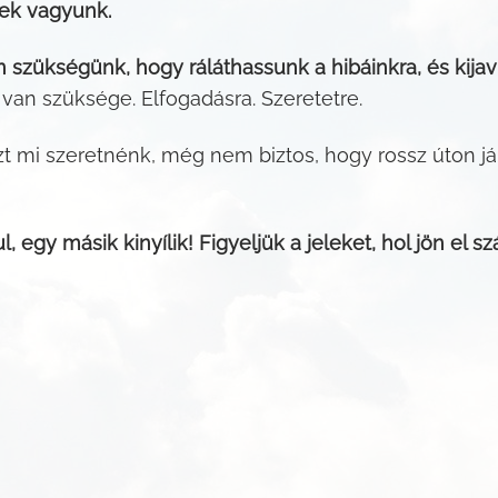
yek vagyunk.
szükségünk, hogy ráláthassunk a hibáinkra, és kijav
van szüksége. Elfogadásra. Szeretetre.
t mi szeretnénk, még nem biztos, hogy rossz úton já
l, egy másik kinyílik! Figyeljük a jeleket, hol jön el