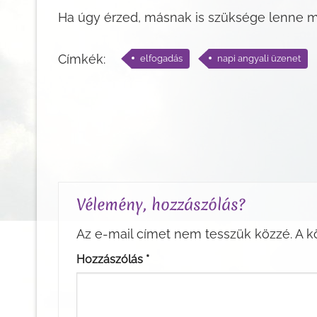
Ha úgy érzed, másnak is szüksége lenne 
Címkék:
elfogadás
napi angyali üzenet
Vélemény, hozzászólás?
Az e-mail címet nem tesszük közzé.
A k
Hozzászólás
*