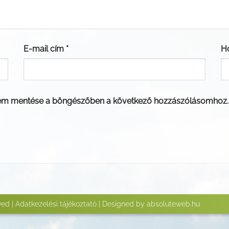
E-mail cím
*
H
em mentése a böngészőben a következő hozzászólásomhoz.
ved |
Adatkezelési tájékoztató
| Designed by
absoluteweb.hu