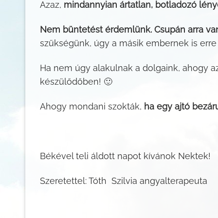
Azaz,
mindannyian ártatlan, botladozó lén
Nem büntetést érdemlünk. Csupán arra van 
szükségünk, úgy a másik embernek is erre 
Ha nem úgy alakulnak a dolgaink, ahogy az
készülődőben! 🙂
Ahogy mondani szokták,
ha egy ajtó bezáru
Békével teli áldott napot kívánok Nektek!
Szeretettel: Tóth Szilvia angyalterapeuta