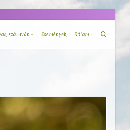
vak szárnyán
Események
Rólam