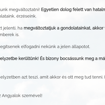
dunk megváltoztatni!
Egyetlen dolog felett van hatal
lataink, érzéseink.
t jelenti, ha
megváltoztatjuk a gondolatainkat, akkor
mberek is.
segítsenek elfogadni nekünk a jelen állapotot.
yzetbe kerültünk! És bizony bocsássunk meg a mási
helyzetben azt teszi, amit akkor és ott meg tud tenni
az Angyalok szemével!