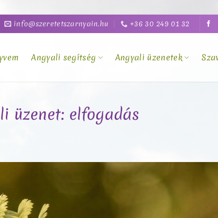
info@szeretetszarnyain.hu
+36 30 249 01 32
yvem
Angyali segítség
Angyali üzenetek
Sza
li üzenet: elfogadás