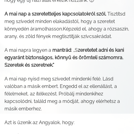
hogy egy új házi állat érkezik hozzánk. 🙂
A mai nap a szeretetteljes kapcsolatokról szól.
Tisztítsd
meg szívedet minden elakadástól, hogy a szeretet
könnyedén áramolhasson.Képzeld el, ahogy a rózsaszín,
arany, és zöld fények megtisztítják szívcsakrádat.
A mai napra legyen a
mantrád
: „S
zeretetet adni és kani
egyaránt biztonságos, könnyű és örömteli számomra.
Szeretek és szeretnek.”
A mai nap nyisd meg szívedet mindenki felé. Lásd
valóban a másik embert. Engedd el az ellenállást, a
félelmeket, az ítélkezést. Próbálj mindenkihez
kapcsolódni, találd meg a módját, ahogy elérhetsz a
másik emberhez.
Azt is üzenik az Angyalok, hogy: