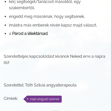
kérj segítséget/tanácsot másoktól, egy
szakembertől,
engedd meg másoknak, hogy segítsenek,
imáidra más emberek révén kapsz majd választ,
a
Párod a lélektársad
.
Szeretetteljes kapcsolódást kívánok Neked erre a napra
(is)!
Szeretettel: Tóth Szilvia angyalterapeuta
Címkék:
napi angyali üzenet