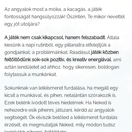
Az angyalok most a móka, a kacagás, a játék
fontosságát hangsúlyozzák! Őszintén, Te mikor nevettél
egy jót utoljára?
A játék nem csak kikapcsol, hanem felszabadít
. Általa
kiesünk a napi rutinból, egy pillanatra elfelejtjük a
gondjainkat, a problémáinkat. Ráadásul
játék közben
feltöltődünk sok-sok pozitív, és kreatív energiával
, ami
aztán lendületet ad ahhoz, hogy sikeresen, boldogan
folytassuk a munkánkat.
Sokunknak van lelkiismeret furdalása, ha megáll egy
kicsit a munkával, és pihen, netalántán szórakozik is.
Ezek belénk ivódott téves hiedelmek. Ha Neked is
nehezedre esik pihenni, játszani, kérdd az angyalok
segítségét. Ők elviszik belőled a lelkiismeret furdalás
érzését, és megmutatják Neked, mily módon tudsz