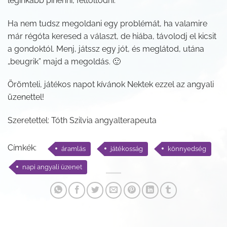
leginkább pihenni, feltöltődni.
Ha nem tudsz megoldani egy problémát, ha valamire
már régóta keresed a választ, de hiába, távolodj el kicsit
a gondoktól. Menj, játssz egy jót, és meglátod, utána
„beugrik” majd a megoldás. 🙂
Örömteli, játékos napot kívánok Nektek ezzel az angyali
üzenettel!
Szeretettel: Tóth Szilvia angyalterapeuta
Címkék:
áramlás
játékosság
könnyedség
napi angyali üzenet