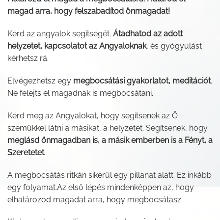
magad arra, hogy felszabadítod önmagadat!
Kérd az angyalok segítségét.
Átadhatod az adott
helyzetet, kapcsolatot az Angyaloknak
, és gyógyulást
kérhetsz rá.
Elvégezhetsz egy
megbocsátási gyakorlatot, meditációt
.
Ne felejts el magadnak is megbocsátani.
Kérd meg az Angyalokat, hogy segítsenek az Ő
szemükkel látni a másikat, a helyzetet. Segítsenek, hogy
meglásd önmagadban is, a másik emberben is a Fényt, a
Szeretetet
.
A megbocsátás ritkán sikerül egy pillanat alatt. Ez inkább
egy folyamat.Az első lépés mindenképpen az, hogy
elhatározod magadat arra, hogy megbocsátasz.