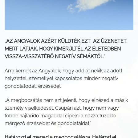
„
AZ ANGYALOK AZÉRT KÜLDTÉK EZT AZ ÜZENETET,
MERT LÁTJÁK, HOGY KIMERÜLTÉL AZ ÉLETEDBEN
VISSZA-VISSZATÉRŐ NEGATÍV SÉMÁKTÓL.
”
Arra kérnek az Angyalok, hogy add át nekik az adott
helyzettel, személlyel kapcsolatos minden negatív
gondolatodat, érzésedet.
„A megbocsátás nem azt jelenti, hogy elnézed a másik
személy viselkedését. Csupán azt, hogy nem vagy
többé hajlandó magaddal cipelni a hozzá fűződő
mérgező érzéseidet és gondolataidat.”
Határozd el magad a megbocsátásra. Határod el