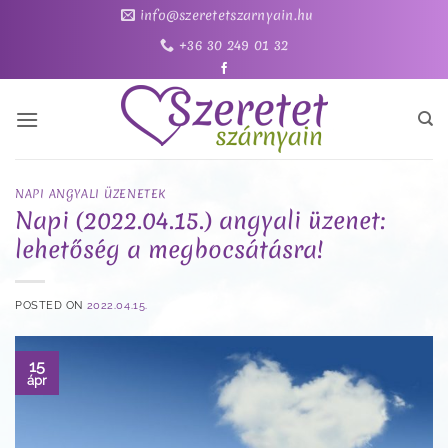
Skip
info@szeretetszarnyain.hu
to
+36 30 249 01 32
content
NAPI ANGYALI ÜZENETEK
Napi (2022.04.15.) angyali üzenet:
lehetőség a megbocsátásra!
POSTED ON
2022.04.15.
15
ápr