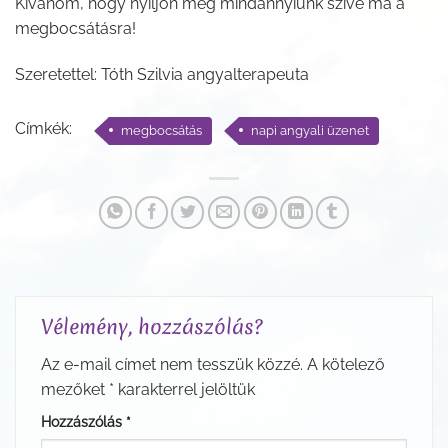
Kívánom, hogy nyíljon meg mindannyiunk szíve ma a
megbocsátásra!
Szeretettel: Tóth Szilvia angyalterapeuta
Címkék:
megbocsátás
napi angyali üzenet
Vélemény, hozzászólás?
Az e-mail címet nem tesszük közzé.
A kötelező
mezőket
*
karakterrel jelöltük
Hozzászólás
*