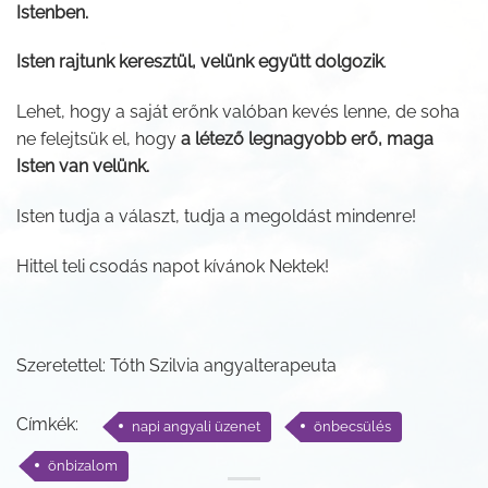
Istenben.
Isten rajtunk keresztül, velünk együtt dolgozik
.
Lehet, hogy a saját erőnk valóban kevés lenne, de soha
ne felejtsük el, hogy
a létező legnagyobb erő, maga
Isten van velünk.
Isten tudja a választ, tudja a megoldást mindenre!
Hittel teli csodás napot kívánok Nektek!
Szeretettel: Tóth Szilvia angyalterapeuta
Címkék:
napi angyali üzenet
önbecsülés
önbizalom