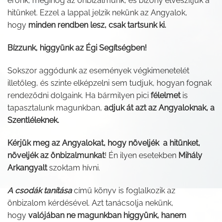
erőnk, meginog az önbizalmunk, és bizony elveszítjük a
hitünket. Ezzel a lappal jelzik nekünk az Angyalok,
hogy
minden rendben lesz, csak tartsunk ki.
Bízzunk, higgyünk az Égi Segítségben!
Sokszor aggódunk az események végkimenetelét
illetőleg, és szinte elképzelni sem tudjuk, hogyan fognak
rendeződni dolgaink. Ha bármilyen pici
félelmet
is
tapasztalunk magunkban,
adjuk át azt az Angyaloknak, a
Szentléleknek.
Kérjük meg az Angyalokat, hogy növeljék a hitünket,
növeljék
az önbizalmunkat
! Én ilyen esetekben
Mihály
Arkangyalt
szoktam hívni.
A csodák tanítása
című könyv is foglalkozik az
önbizalom kérdésével. Azt tanácsolja nekünk,
hogy
valójában ne magunkban higgyünk, hanem