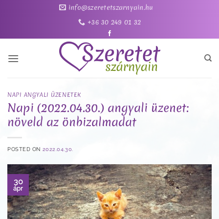
Skip
info@szeretetszarnyain.hu
to
+36 30 249 01 32
content
NAPI ANGYALI ÜZENETEK
Napi (2022.04.30.) angyali üzenet:
növeld az önbizalmadat
POSTED ON
2022.04.30.
30
ápr