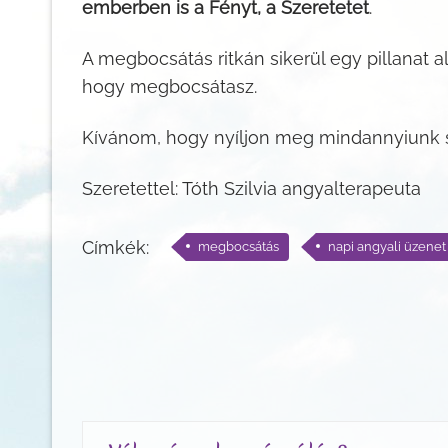
emberben is a Fényt, a Szeretetet
.
A megbocsátás ritkán sikerül egy pillanat 
hogy megbocsátasz.
Kívánom, hogy nyíljon meg mindannyiunk 
Szeretettel: Tóth Szilvia angyalterapeuta
Címkék:
megbocsátás
napi angyali üzenet