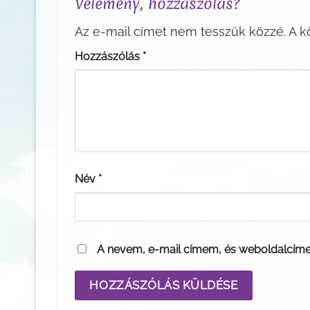
Vélemény, hozzászólás?
Az e-mail címet nem tesszük közzé.
A k
Hozzászólás
*
Név
*
A nevem, e-mail címem, és weboldalcím