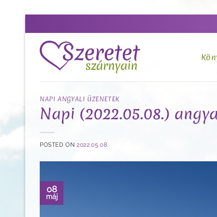
Skip
to
content
Kön
NAPI ANGYALI ÜZENETEK
Napi (2022.05.08.) angya
POSTED ON
2022.05.08.
08
máj