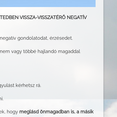
TEDBEN VISSZA-VISSZATÉRŐ NEGATÍV
 negatív gondolatodat, érzésedet.
y nem vagy többé hajlandó magaddal
gyulást kérhetsz rá.
i.
nek, hogy
meglásd önmagadban is, a másik