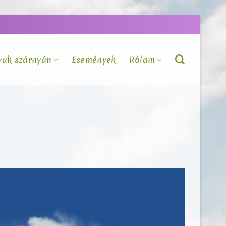
vak szárnyán
Események
Rólam