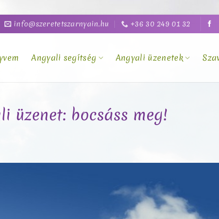
info@szeretetszarnyain.hu
+36 30 249 01 32
yvem
Angyali segítség
Angyali üzenetek
Sza
li üzenet: bocsáss meg!