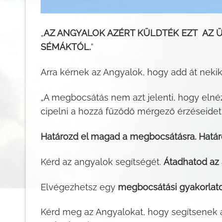
„
AZ ANGYALOK AZÉRT KÜLDTÉK EZT AZ Ü
SÉMÁKTÓL.
”
Arra kérnek az Angyalok, hogy add át nekik
„A megbocsátás nem azt jelenti, hogy eln
cipelni a hozzá fűződő mérgező érzéseidet 
Határozd el magad a megbocsátásra. Határ
Kérd az angyalok segítségét.
Átadhatod az 
Elvégezhetsz egy
megbocsátási gyakorlato
Kérd meg az Angyalokat, hogy segítsenek a