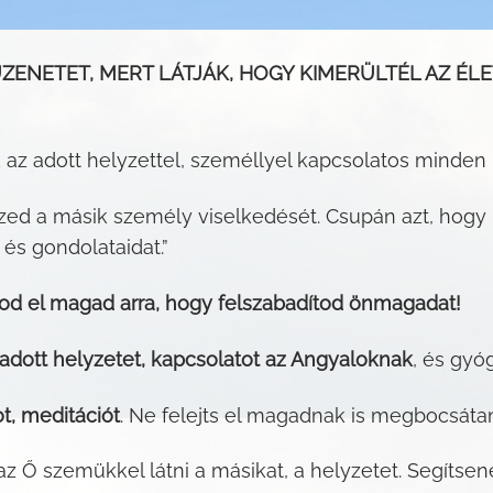
ZENETET, MERT LÁTJÁK, HOGY KIMERÜLTÉL AZ ÉLE
 az adott helyzettel, személlyel kapcsolatos minden
ézed a másik személy viselkedését. Csupán azt, hog
és gondolataidat.”
od el magad arra, hogy felszabadítod önmagadat!
adott helyzetet, kapcsolatot az Angyaloknak
, és gyó
t, meditációt
. Ne felejts el magadnak is megbocsátan
z Ő szemükkel látni a másikat, a helyzetet. Segítse