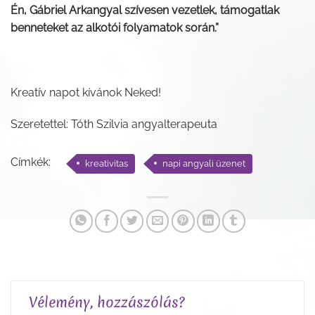
Én, Gábriel Arkangyal szívesen vezetlek, támogatlak
benneteket az alkotói folyamatok során.”
Kreatív napot kívánok Neked!
Szeretettel: Tóth Szilvia angyalterapeuta
Címkék:
kreativitas
napi angyali üzenet
Vélemény, hozzászólás?