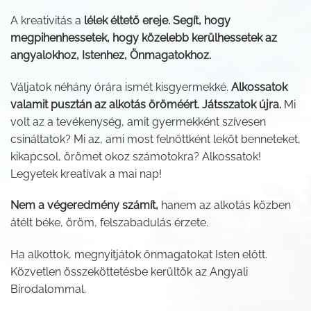
A kreativitás a
lélek éltető ereje. Segít, hogy
megpihenhessetek, hogy közelebb kerülhessetek az
angyalokhoz, Istenhez, Önmagatokhoz.
Váljatok néhány órára ismét kisgyermekké.
Alkossatok
valamit pusztán az alkotás öröméért. Játsszatok újra.
Mi
volt az a tevékenység, amit gyermekként szívesen
csináltatok? Mi az, ami most felnőttként leköt benneteket,
kikapcsol, örömet okoz számotokra? Alkossatok!
Legyetek kreatívak a mai nap!
Nem a végeredmény számít,
hanem az alkotás közben
átélt béke, öröm, felszabadulás érzete.
Ha alkottok, megnyitjátok önmagatokat Isten előtt.
Közvetlen összeköttetésbe kerültök az Angyali
Birodalommal.