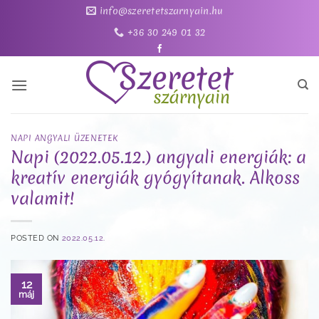
Skip
info@szeretetszarnyain.hu
to
+36 30 249 01 32
content
NAPI ANGYALI ÜZENETEK
Napi (2022.05.12.) angyali energiák: a
kreatív energiák gyógyítanak. Alkoss
valamit!
POSTED ON
2022.05.12.
12
máj