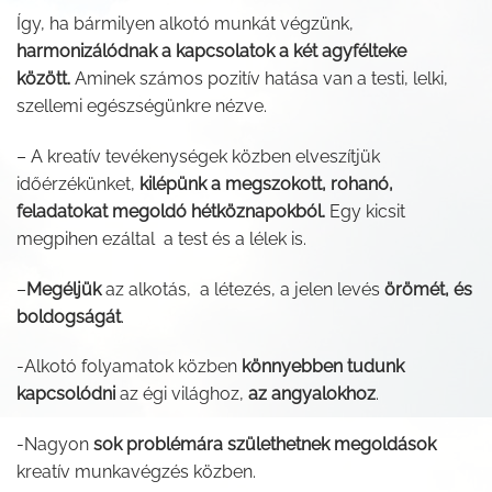
Így, ha bármilyen alkotó munkát végzünk,
harmonizálódnak a kapcsolatok a két agyfélteke
között.
Aminek számos pozitív hatása van a testi, lelki,
szellemi egészségünkre nézve.
– A kreatív tevékenységek közben elveszítjük
időérzékünket,
kilépünk a megszokott, rohanó,
feladatokat megoldó hétköznapokból.
Egy kicsit
megpihen ezáltal a test és a lélek is.
–
Megéljük
az alkotás, a létezés, a jelen levés
örömét, és
boldogságát
.
-Alkotó folyamatok közben
könnyebben tudunk
kapcsolódni
az égi világhoz,
az angyalokhoz
.
-Nagyon
sok problémára születhetnek megoldások
kreatív munkavégzés közben.