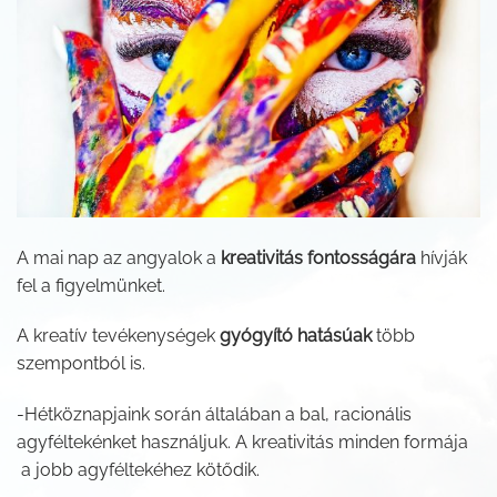
A mai nap az angyalok a
kreativitás fontosságára
hívják
fel a figyelmünket.
A kreatív tevékenységek
gyógyító hatásúak
több
szempontból is.
-Hétköznapjaink során általában a bal, racionális
agyféltekénket használjuk. A kreativitás minden formája
a jobb agyféltekéhez kötődik.