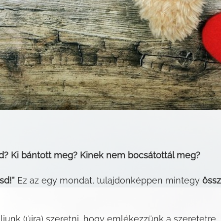
d? Ki bántott meg? Kinek nem bocsátottál meg?
ásd!”
Ez az egy mondat, tulajdonképpen mintegy
össz
uljunk (újra) szeretni, hogy emlékezzünk a szeretet