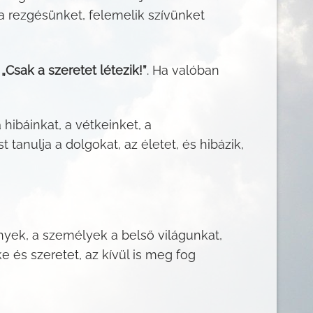
 a rezgésünket, felemelik szívünket
n
„Csak a szeretet létezik!”
. Ha valóban
ibáinkat, a vétkeinket, a
anulja a dolgokat, az életet, és hibázik,
yek, a személyek a belső világunkat,
 és szeretet, az kívül is meg fog