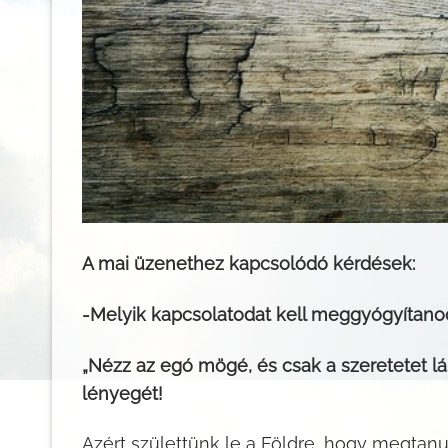
A mai üzenethez kapcsolódó kérdések:
-Melyik kapcsolatodat kell meggyógyítano
„Nézz az egó mögé, és csak a szeretetet l
lényegét!
Azért születtünk le a Földre, hogy megtan