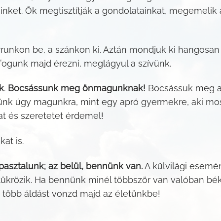
teinket. Ők megtisztítják a gondolatainkat, megemelik
rrunkon be, a szánkon ki. Aztán mondjuk ki hangosa
ogunk majd érezni, meglágyul a szívünk.
k
.
Bocsássunk meg önmagunknak!
Bocsássuk meg a h
ünk úgy magunkra, mint egy apró gyermekre, aki most t
t és szeretetet érdemel!
at is.
apasztalunk; az belül, bennünk van.
A külvilági esemén
 tükrözik. Ha bennünk minél többször van valóban béke
e több áldást vonzd majd az életünkbe!