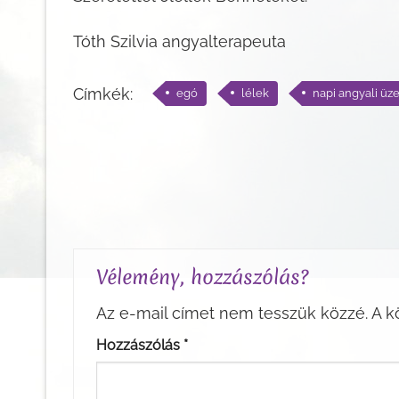
Tóth Szilvia angyalterapeuta
Címkék:
egó
lélek
napi angyali üz
Vélemény, hozzászólás?
Az e-mail címet nem tesszük közzé.
A k
Hozzászólás
*