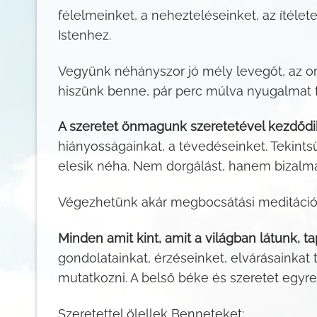
félelmeinket, a nehezteléseinket, az ítéle
Istenhez.
Vegyünk néhányszor jó mély levegőt, az o
hiszünk benne, pár perc múlva nyugalmat f
A szeretet önmagunk szeretetével kezdődi
hiányosságainkat, a tévedéseinket. Tekints
elesik néha. Nem dorgálást, hanem bizalma
Végezhetünk akár megbocsátási meditációk
Minden amit kint, amit a világban látunk, t
gondolatainkat, érzéseinket, elvárásainkat
mutatkozni. A belső béke és szeretet egyr
Szeretettel ölellek Benneteket: