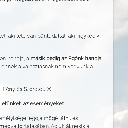
l, aki tele van bűntudattal, aki irigykedik
sten hangja, a
másik pedig az Egónk hangja.
gy ennek a választásnak nem vagyunk a
 Fény és Szeretet. 🙂
letünket, az eseményeket.
mélyisége, egója mögé látni, és
megváltoztatásában. Adjuk át nekik a