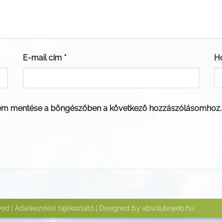
E-mail cím
*
H
em mentése a böngészőben a következő hozzászólásomhoz.
ved |
Adatkezelési tájékoztató
| Designed by
absoluteweb.hu