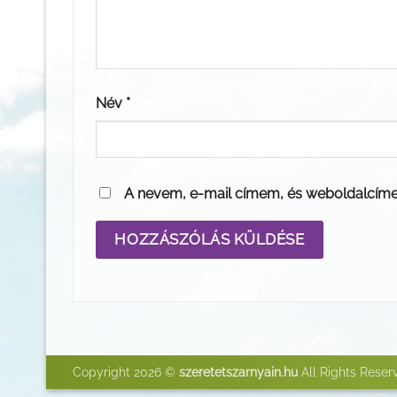
Név
*
A nevem, e-mail címem, és weboldalcím
Copyright 2026 ©
szeretetszarnyain.hu
All Rights Reser