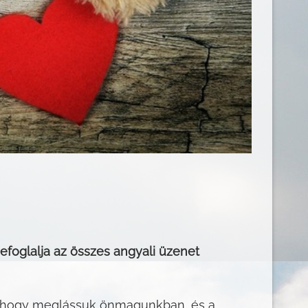
efoglalja az összes angyali üzenet
re, hogy meglássuk önmagunkban, és a