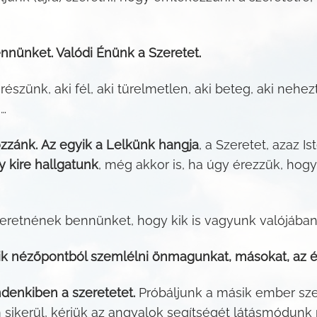
bennünket. Valódi Énünk a Szeretet.
zünk, aki fél, aki türelmetlen, aki beteg, aki nehezte
 …
zzánk.
Az egyik a Lelkünk hangja
, a Szeretet, azaz I
 kire hallgatunk
, még akkor is, ha úgy érezzük, ho
zeretnének bennünket, hogy kik is vagyunk valójában!
k nézőpontból szemlélni önmagunkat, másokat, az é
enkiben a szeretetet.
Próbáljunk a másik ember sze
sikerül, kérjük az angyalok segítségét látásmódunk 