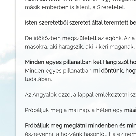
másik emberben is Istent, a Szeretetet.
Isten szeretetből szeretet által teremtett 
De időközben megszületett az egónk. Az a rés
másokra, aki haragszik, aki kikéri magának,
Minden egyes pillanatban két Hang szól ho
Minden egyes pillanatban
mi döntünk, hogy
tudatában.
Az Angyalok ezzel a lappal emlékeztetni s
Próbáljuk meg a mai nap, a héten egy
mási
Próbáljuk meg meglátni mindenben és mind
észrevenni a hozzánk hasonlót. Ha ez nem 