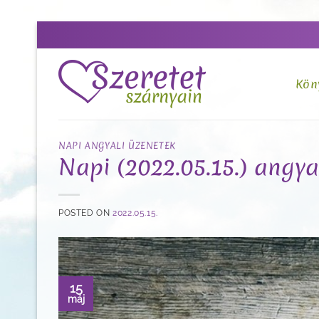
Skip
to
content
Kön
NAPI ANGYALI ÜZENETEK
Napi (2022.05.15.) angyal
POSTED ON
2022.05.15.
15
máj