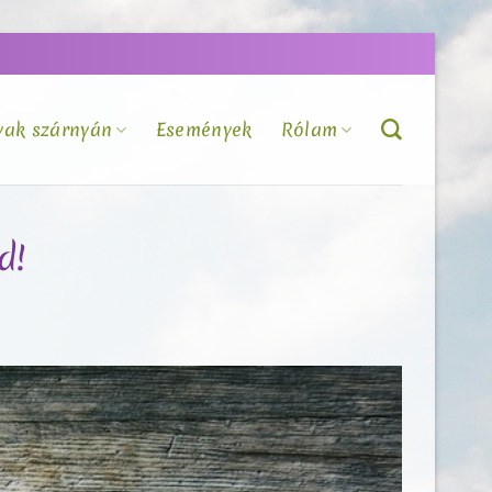
vak szárnyán
Események
Rólam
d!