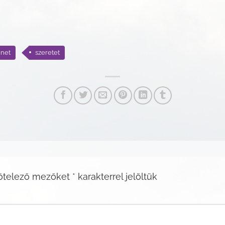
enet
szeretet
ötelező mezőket
*
karakterrel jelöltük