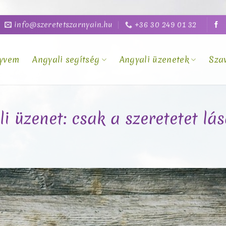
info@szeretetszarnyain.hu
+36 30 249 01 32
yvem
Angyali segítség
Angyali üzenetek
Sza
i üzenet: csak a szeretetet lás