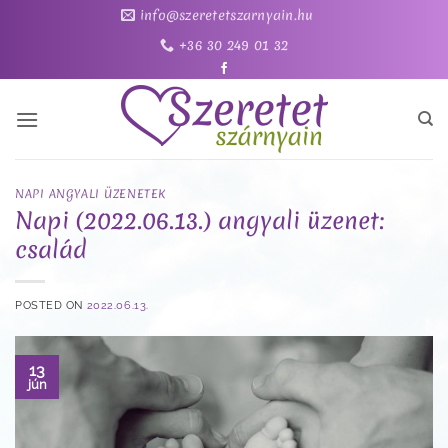
Skip
info@szeretetszarnyain.hu
to
+36 30 249 01 32
content
NAPI ANGYALI ÜZENETEK
Napi (2022.06.13.) angyali üzenet:
család
POSTED ON
2022.06.13.
13
jún