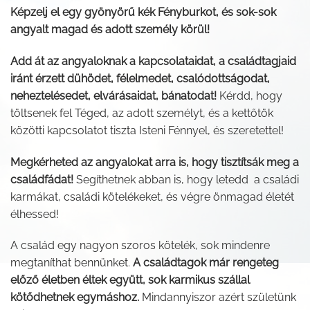
Képzelj el egy gyönyörű kék Fényburkot, és sok-sok
angyalt magad és adott személy körül!
Add át az angyaloknak a kapcsolataidat, a családtagjaid
iránt érzett dühödet, félelmedet, csalódottságodat,
neheztelésedet, elvárásaidat, bánatodat!
Kérdd, hogy
töltsenek fel Téged, az adott személyt, és a kettőtök
közötti kapcsolatot tiszta Isteni Fénnyel, és szeretettel!
Megkérheted az angyalokat arra is, hogy tisztítsák meg a
családfádat!
Segíthetnek abban is, hogy letedd a családi
karmákat, családi kötelékeket, és végre önmagad életét
élhessed!
A család egy nagyon szoros kötelék, sok mindenre
megtaníthat bennünket.
A családtagok már rengeteg
előző életben éltek együtt, sok karmikus szállal
kötődhetnek egymáshoz.
Mindannyiszor azért születünk