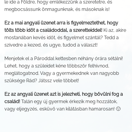
le ide a Földre, hogy emlékezzünk a szeretetre, és
megbocsássunk önmagunknak, és másoknak is!
Ez a mai angyali üzenet arra is figyelmeztethet, hogy
tölts több időt a családoddal, a szeretteiddel!
Ki az, akire
mostanában kevés időt, és figyelmet szántál? Tedd a
szívedre a kezed, és ugye, tudod a választ!
Menjetek el a Pároddal kettesben néhány órára sétálni!
Lehet, hogy a szüleidet kéne többször felhívnod,
meglátogatnod. Vagy a gyermekednek van nagyobb
szüksége Rád? Játssz vele többet!
Ez az angyali üzenet azt is jelezheti, hogy bővülni fog a
család!
Talán egy új gyermek érkezik meg hozzátok,
vagy eljegyzés, esküvő van kilátásban hamarosan! 🙂