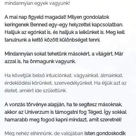
mindannyian egyek vagyunk!
A mai nap figyeld magadat! Milyen gondolatok
keringenek Benned egy-egy helyzettel kapcsolatban.
Halljuk az egónkat is, és halljuk a lelkünket is. Meg kell
tanulnunk a kettő között különbséget tenni.
Mindannyian sokat tehetünk másokért, a világért. Már
azzal is, ha önmagunk vagyunk.
Ha követjük belső intuíciónkat, vágyainkat, álmainkat,
érdeklődési körünket, szenvedélyünket. Ha éljük azt az
életet, amiért ide születtünk.
A vonzás törvénye alapján, ha te segítesz másoknak,
akkor az Univerzum is támogatni fog Téged. Így sokkal
hamarabb meg fogod kapni mindazt, amit szeretnél!
Még nehéz elhinnünk, de valójában
Isten gondoskodik