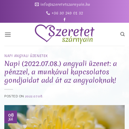
Skip
info@szeretetszarnyain.hu
to
+36 30 249 01 32
content
NAPI ANGYALI ÜZENETEK
Napi (2022.07.08.) angyali üzenet: a
pénzzel, a munkával kapcsolatos
gondjaidat add át az angyaloknak!
POSTED ON
2022.07.08.
08
júl