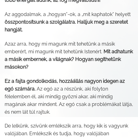
több energiát adunk, az fog megvalósulni!
Az aggodalmak, a „hogyan”-ok, a „mit kaphatok” helyett
összpontosítsunk a szolgálatra. Halljuk meg a szeretet
hangját.
Azaz arra, hogy mi magunk mit tehetünk a másik
emberért, mi magunk mit tehetünk Istenért.
Mit adhatunk
a másik embernek, a világnak? Hogyan segíthetünk
másokon?
Ez a fajta gondolkodás, hozzáállás nagyon idegen az
egó számára.
Az egó az a részünk, aki folyton
félelemben él, aki mindig győzni akar, aki mindig
magának akar mindent. Az egó csak a problémákat látja,
és nem lát túl rajtuk.
De lelkünk, szívünk emlékszik arra, hogy kik is vagyunk
valójában. Emlékszik és tudja, hogy valójában