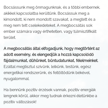
Bocsássunk meg önmagunknak, és a többi embernek,
akikkel kapcsolatba kerültünk. Bocsássuk meg a
kimondott, ki nem mondott szavakat, a megtett és a
meg nem tett cselekedeteket. A megbocsátás sok
ember számára vagy érthetetlen, vagy túlmisztifikált
terület.
A megbocsátás által elfogadjunk, hogy megtörtént az
adott esemény, és elengedjük a hozzá kapcsolódó
fájdalmunkat, dühünket, bűntudatunkat, félelmeinket.
Ezáltal megtisztul szívünk, lelkünk, testünk, egész
energetikai rendszerünk, és feltöltődünk békével,
nyugalommal.
Ha bennünk pozitív érzések vannak, pozitív energiák
lengnek körül, akkor meg tudnak érkezni életünkbe a
pozitív változások!