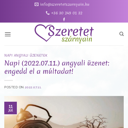
Skip
info@szeretetszarnyain.hu
to
+36 30 249 01 32
content
NAPI ANGYALI ÜZENETEK
Napi (2022.07.11.) angyali üzenet:
engedd el a múltadat!
POSTED ON
2022.07.11.
11
júl