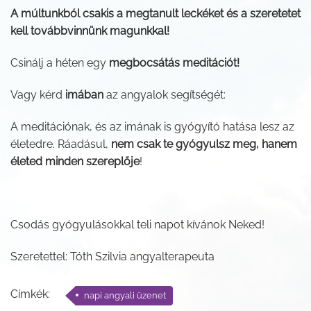
A múltunkból csakis a megtanult leckéket és a szeretetet
kell továbbvinnünk magunkkal!
Csinálj a héten egy
megbocsátás meditációt!
Vagy kérd
imában
az angyalok segítségét:
A meditációnak, és az imának is gyógyító hatása lesz az
életedre. Ráadásul,
nem csak te gyógyulsz meg, hanem
életed minden szereplője
!
Csodás gyógyulásokkal teli napot kívánok Neked!
Szeretettel: Tóth Szilvia angyalterapeuta
Címkék:
napi angyali üzenet