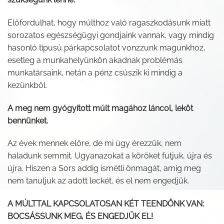
Előfordulhat, hogy múlthoz való ragaszkodásunk miatt
sorozatos egészségügyi gondjaink vannak, vagy mindig
hasonló típusú párkapcsolatot vonzzunk magunkhoz,
esetleg a munkahelyünkön akadnak problémás
munkatársaink, netán a pénz csúszik ki mindig a
kezünkből.
A meg nem gyógyított múlt magához láncol, leköt
bennünket.
Az évek mennek előre, de mi úgy érezzük, nem
haladunk semmit. Ugyanazokat a köröket futjuk, újra és
újra. Hiszen a Sors addig ismétli önmagát, amíg meg
nem tanuljuk az adott leckét, és el nem engedjük.
A MÚLTTAL KAPCSOLATOSAN KÉT TEENDŐNK VAN:
BOCSÁSSUNK MEG, ÉS ENGEDJÜK EL!